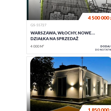
4 500 000
GS-55727
WARSZAWA, WŁOCHY, NOWE…
DZIAŁKA NA SPRZEDAŻ
4 000 M²
DODAJ
DO NOTATN
1 850 000