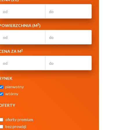
2
POWIERZCHNIA (M
)
2
CENA ZA M
RYNEK
pierwotny
wtórny
OFERTY
oferty premium
bez prowizji