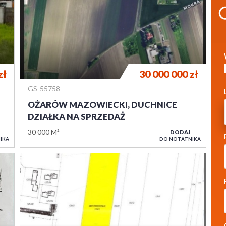
zł
30 000 000
zł
GS-55758
OŻARÓW MAZOWIECKI, DUCHNICE
DZIAŁKA NA SPRZEDAŻ
30 000 M²
DODAJ
IKA
DO NOTATNIKA