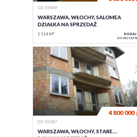
GS-55489
WARSZAWA, WŁOCHY, SALOMEA
DZIAŁKA NA SPRZEDAŻ
1 514 M²
DODAJ
DO NOTATN
4 800 000
DS-55287
WARSZAWA, WŁOCHY, STARE…