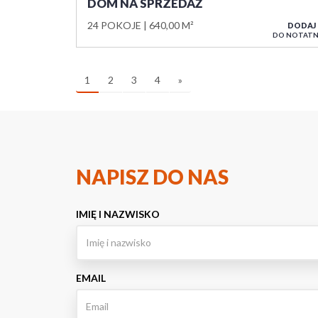
DOM NA SPRZEDAŻ
24 POKOJE
640,00 M²
DODAJ
DO NOTATN
1
2
3
4
»
NAPISZ DO NAS
IMIĘ I NAZWISKO
EMAIL