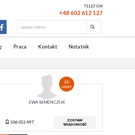
TELEFON
+48 602 612 127
ę
Praca
Kontakt
Notatnik
26
OFERT
EWA SEMEŃCZUK
ZOSTAW
506 052 497
WIADOMOŚĆ