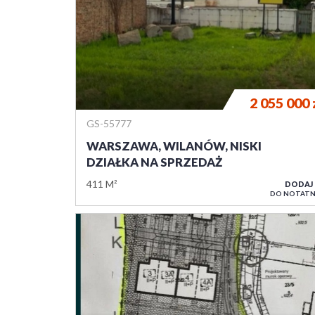
2 055 000
GS-55777
WARSZAWA, WILANÓW, NISKI
DZIAŁKA NA SPRZEDAŻ
411 M²
DODAJ
DO NOTATN