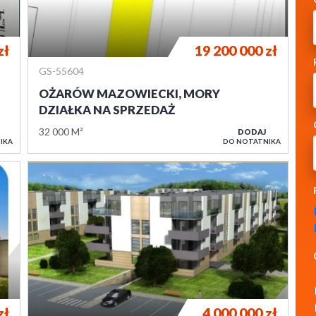
zł
19 200 000
zł
GS-55604
OŻARÓW MAZOWIECKI, MORY
DZIAŁKA NA SPRZEDAŻ
32 000 M²
DODAJ
IKA
DO NOTATNIKA
zł
4 000 000
zł