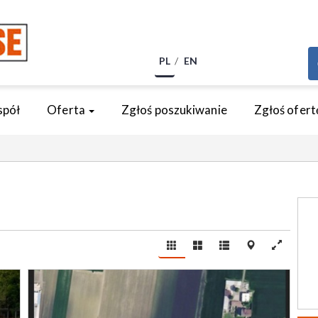
PL
EN
spół
Oferta
Zgłoś poszukiwanie
Zgłoś ofert