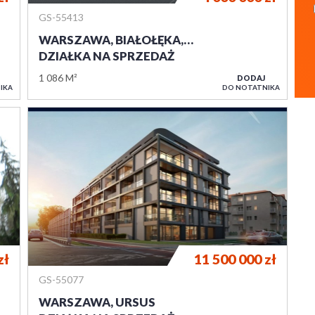
GS-55413
WARSZAWA, BIAŁOŁĘKA,…
DZIAŁKA NA SPRZEDAŻ
1 086 M²
DODAJ
IKA
DO NOTATNIKA
zł
11 500 000
zł
GS-55077
WARSZAWA, URSUS