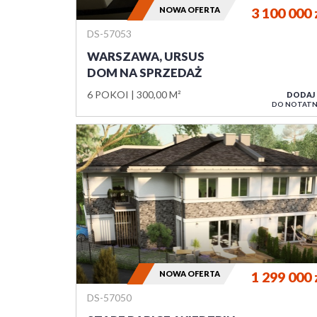
NOWA OFERTA
3 100 000
DS-57053
WARSZAWA, URSUS
DOM NA SPRZEDAŻ
6 POKOI
300,00 M²
DODAJ
DO NOTATN
NOWA OFERTA
1 299 000
DS-57050