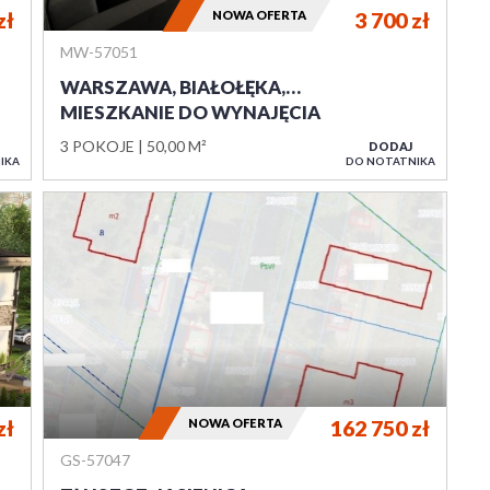
zł
NOWA OFERTA
3 700
zł
MW-57051
WARSZAWA, BIAŁOŁĘKA,…
MIESZKANIE DO WYNAJĘCIA
3 POKOJE
50,00 M²
DODAJ
IKA
DO NOTATNIKA
zł
NOWA OFERTA
162 750
zł
GS-57047