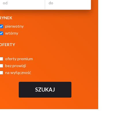
RYNEK
pierwotny
wtórny
OFERTY
oferty premium
bez prowizji
na wyłączność