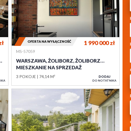
zł
OFERTA NA WYŁĄCZNOŚĆ
1 990 000
zł
MS-57059
…
WARSZAWA, ŻOLIBORZ, ŻOLIBORZ…
MIESZKANIE NA SPRZEDAŻ
3 POKOJE
74,14 M²
DODAJ
IKA
DO NOTATNIKA