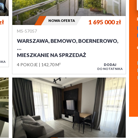
zł
NOWA OFERTA
1 695 000
zł
MS-57057
WARSZAWA, BEMOWO, BOERNEROWO,
…
MIESZKANIE NA SPRZEDAŻ
IKA
4 POKOJE
142,70 M²
DODAJ
DO NOTATNIKA