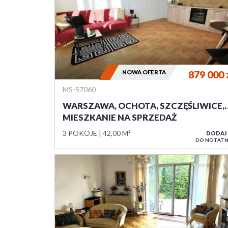
NOWA OFERTA
879 000
MS-57060
WARSZAWA, OCHOTA, SZCZĘŚLIWICE,
MIESZKANIE NA SPRZEDAŻ
3 POKOJE
42,00 M²
DODAJ
DO NOTATN