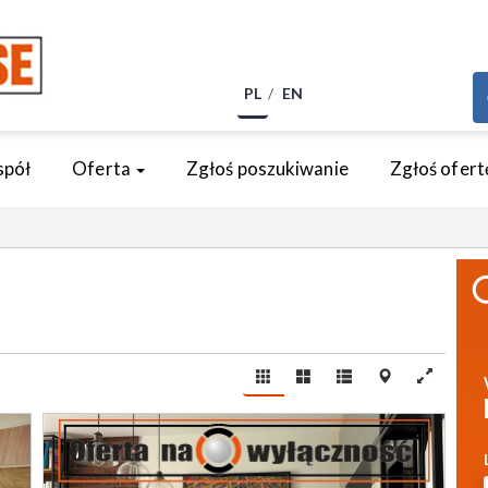
PL
EN
spół
Oferta
Zgłoś poszukiwanie
Zgłoś ofert