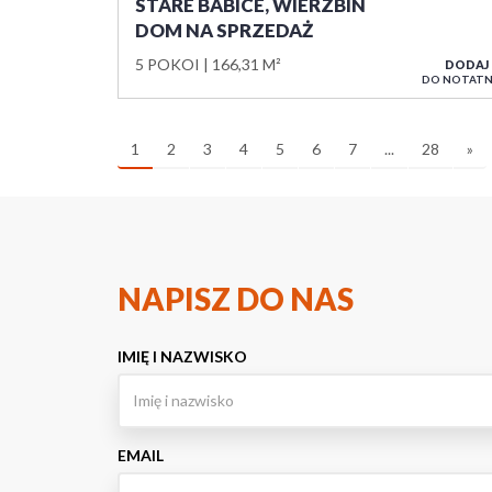
STARE BABICE, WIERZBIN
DOM NA SPRZEDAŻ
5 POKOI
166,31 M²
DODAJ
DO NOTATN
1
2
3
4
5
6
7
...
28
»
NAPISZ DO NAS
IMIĘ I NAZWISKO
EMAIL