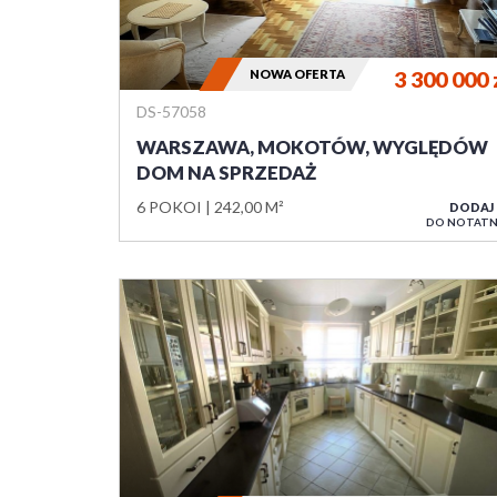
NOWA OFERTA
3 300 000
DS-57058
WARSZAWA, MOKOTÓW, WYGLĘDÓW
DOM NA SPRZEDAŻ
6 POKOI
242,00 M²
DODAJ
DO NOTATN