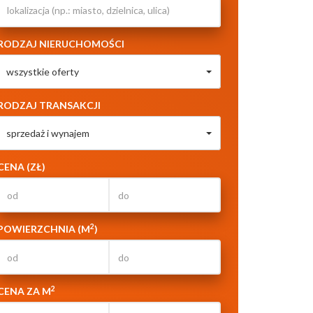
RODZAJ NIERUCHOMOŚCI
wszystkie oferty
RODZAJ TRANSAKCJI
sprzedaż i wynajem
CENA (ZŁ)
2
POWIERZCHNIA (M
)
2
CENA ZA M