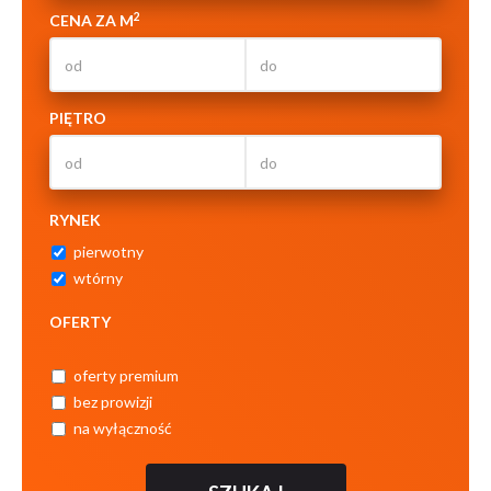
2
CENA ZA M
PIĘTRO
RYNEK
pierwotny
wtórny
OFERTY
oferty premium
bez prowizji
na wyłączność