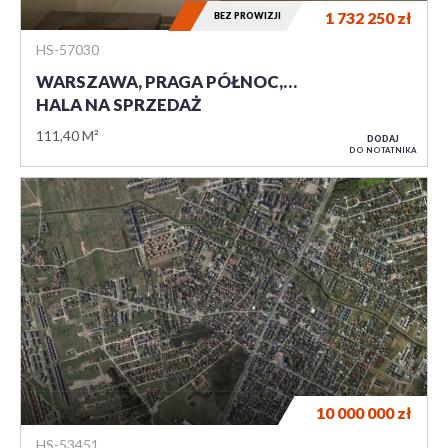
1 732 250
zł
BEZ PROWIZJI
HS-57030
WARSZAWA, PRAGA PÓŁNOC,…
HALA NA SPRZEDAŻ
111,40 M²
DODAJ
DO NOTATNIKA
10 000 000
zł
HS-53451