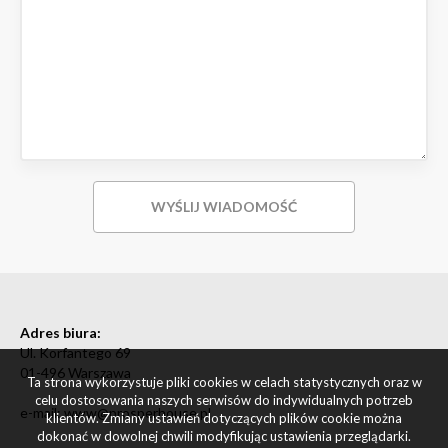
Adres biura:
Ul. Korfantego 69
01-496 Warszawa
Ta strona wykorzystuje pliki cookies w celach statystycznych oraz w
celu dostosowania naszych serwisów do indywidualnych potrzeb
e-mail: www@prosperhouse.pl
klientów. Zmiany ustawień dotyczących plików cookie można
dokonać w dowolnej chwili modyfikując ustawienia przeglądarki.