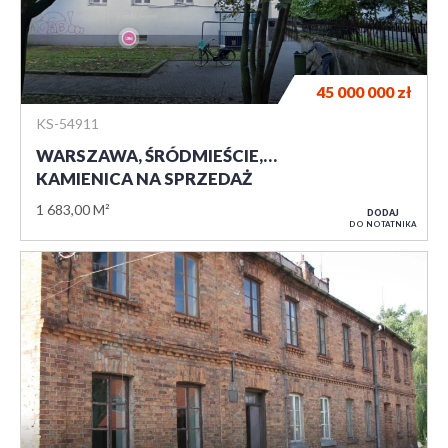
45 000 000
zł
KS-54911
WARSZAWA, ŚRÓDMIEŚCIE,…
KAMIENICA NA SPRZEDAŻ
1 683,00 M²
DODAJ
DO NOTATNIKA