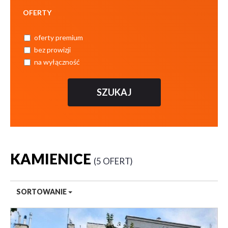
OFERTY
oferty premium
bez prowizji
na wyłączność
KAMIENICE
5 OFERT
SORTOWANIE