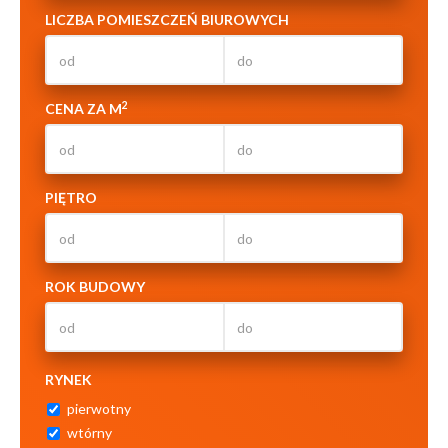
LICZBA POMIESZCZEŃ BIUROWYCH
2
CENA ZA M
PIĘTRO
ROK BUDOWY
RYNEK
pierwotny
wtórny