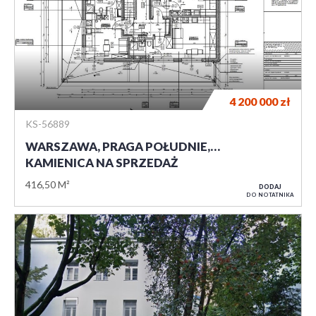
4 200 000
zł
KS-56889
WARSZAWA, PRAGA POŁUDNIE,…
KAMIENICA NA SPRZEDAŻ
416,50 M²
DODAJ
DO NOTATNIKA