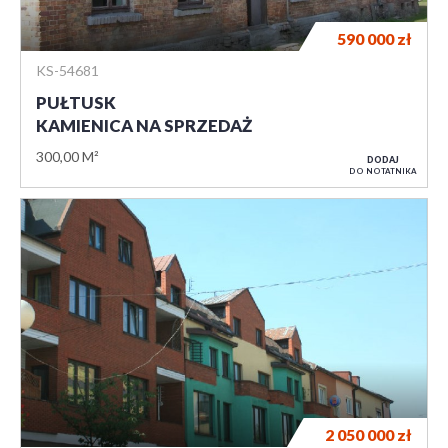
590 000
zł
KS-54681
PUŁTUSK
KAMIENICA NA SPRZEDAŻ
300,00 M²
DODAJ
DO NOTATNIKA
2 050 000
zł