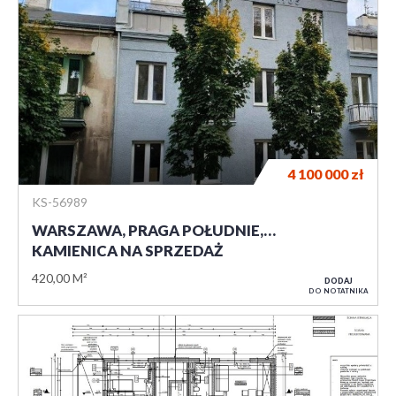
4 100 000
zł
KS-56989
WARSZAWA, PRAGA POŁUDNIE,…
KAMIENICA NA SPRZEDAŻ
420,00 M²
DODAJ
DO NOTATNIKA