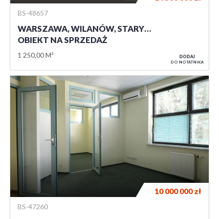
BS-48657
WARSZAWA, WILANÓW, STARY…
OBIEKT NA SPRZEDAŻ
1 250,00 M²
DODAJ
DO NOTATNIKA
10 000 000
zł
BS-47260