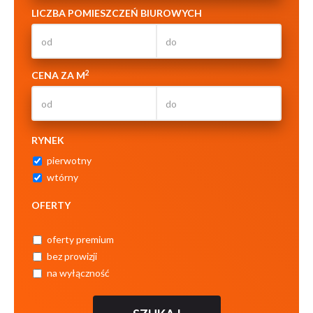
LICZBA POMIESZCZEŃ BIUROWYCH
2
CENA ZA M
RYNEK
pierwotny
wtórny
OFERTY
oferty premium
bez prowizji
na wyłączność