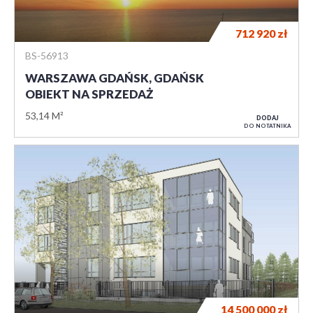
712 920
zł
BS-56913
WARSZAWA GDAŃSK, GDAŃSK
OBIEKT NA SPRZEDAŻ
53,14 M²
DODAJ
DO NOTATNIKA
14 500 000
zł