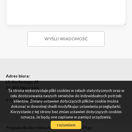
Adres biura:
Ul. Korfantego 69
01-496 Warszawa
Ta strona wykorzystuje pliki cookies w celach statystycznych oraz w
celu dostosowania naszych serwisów do indywidualnych potrzeb
e-mail: www@prosperhouse.pl
klientów. Zmiany ustawień dotyczących plików cookie można
dokonać w dowolnej chwili modyfikując ustawienia przeglądarki.
Korzystanie z tej strony bez zmian ustawień dotyczących cookies
oznacza, że będą one zapisane w pamięci urządzenia.
rozumiem
Program dla biur nieruchomości
Galactica Virgo