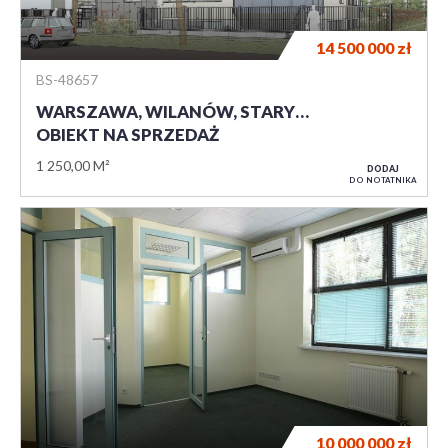
14 500 000
zł
BS-48657
WARSZAWA, WILANÓW, STARY…
OBIEKT NA SPRZEDAŻ
1 250,00 M²
DODAJ
DO NOTATNIKA
10 000 000
zł