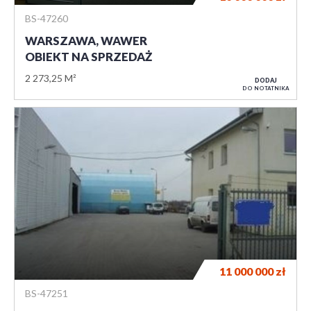
BS-47260
WARSZAWA, WAWER
OBIEKT NA SPRZEDAŻ
2 273,25 M²
DODAJ
DO NOTATNIKA
11 000 000
zł
BS-47251