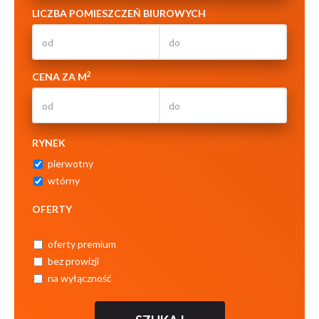
LICZBA POMIESZCZEŃ BIUROWYCH
2
CENA ZA M
RYNEK
pierwotny
wtórny
OFERTY
oferty premium
bez prowizji
na wyłączność