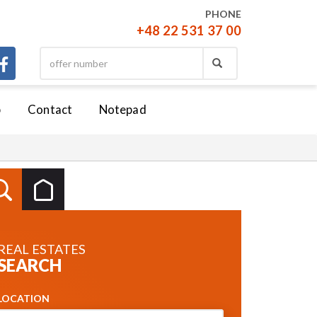
PHONE
+48 22 531 37 00
b
Contact
Notepad
REAL ESTATES
SEARCH
LOCATION