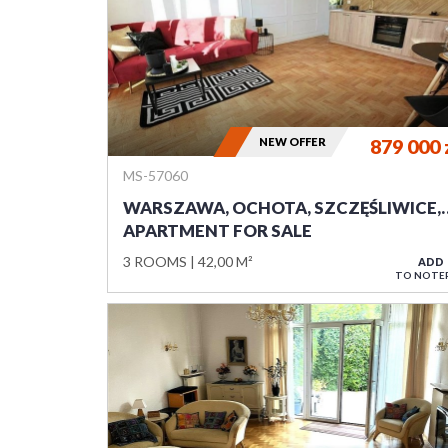
NEW OFFER
879 000
MS-57060
WARSZAWA, OCHOTA, SZCZĘŚLIWICE,
APARTMENT FOR SALE
3 ROOMS
42,00 M²
ADD
TO NOTE