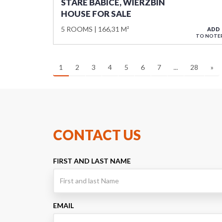
STARE BABICE, WIERZBIN
HOUSE FOR SALE
5 ROOMS
166,31 M²
ADD
TO NOTE
1
2
3
4
5
6
7
...
28
»
CONTACT US
FIRST AND LAST NAME
EMAIL