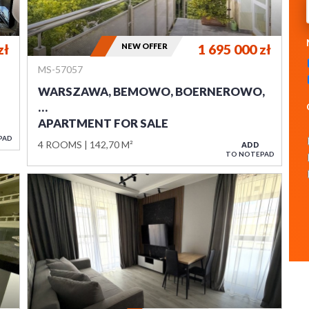
zł
NEW OFFER
1 695 000
zł
MS-57057
WARSZAWA, BEMOWO, BOERNEROWO,
…
APARTMENT FOR SALE
PAD
4 ROOMS
142,70 M²
ADD
TO NOTEPAD