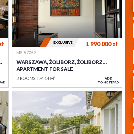
zł
EXCLUSIVE
1 990 000
zł
MS-57059
…
WARSZAWA, ŻOLIBORZ, ŻOLIBORZ…
APARTMENT FOR SALE
3 ROOMS
74,14 M²
ADD
PAD
TO NOTEPAD