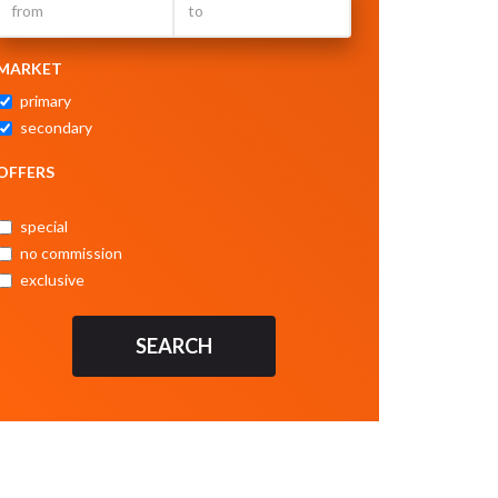
MARKET
primary
secondary
OFFERS
special
no commission
exclusive