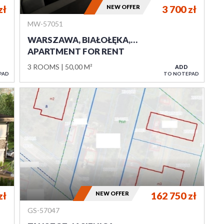
zł
NEW OFFER
3 700
zł
MW-57051
WARSZAWA, BIAŁOŁĘKA,…
APARTMENT FOR RENT
3 ROOMS
50,00 M²
ADD
PAD
TO NOTEPAD
zł
NEW OFFER
162 750
zł
GS-57047