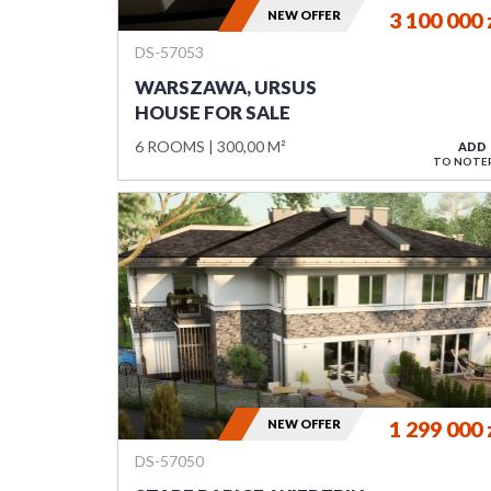
NEW OFFER
3 100 000
DS-57053
WARSZAWA, URSUS
HOUSE FOR SALE
6 ROOMS
300,00 M²
ADD
TO NOTE
NEW OFFER
1 299 000
DS-57050