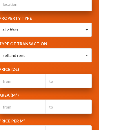
PROPERTY TYPE
all offers
TYPE OF TRANSACTION
sell and rent
PRICE (ZŁ)
2
AREA (M
)
2
PRICE PER M