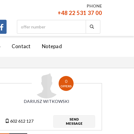
PHONE
+48 22 531 37 00
b
Contact
Notepad
0
OFFERS
DARIUSZ WITKOWSKI
SEND
602 612 127
MESSAGE