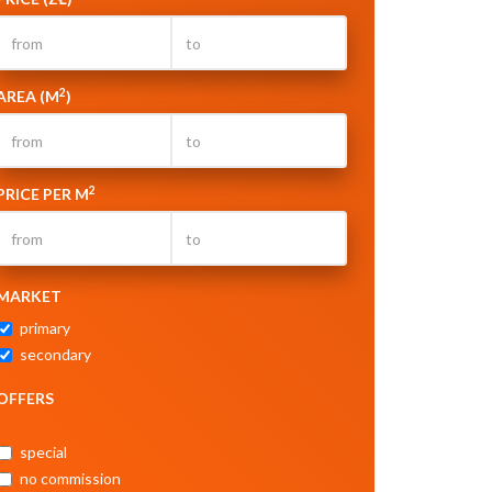
2
AREA (M
)
2
PRICE PER M
MARKET
primary
secondary
OFFERS
special
no commission