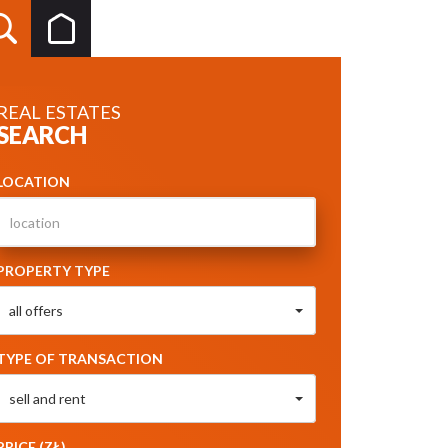
REAL ESTATES
SEARCH
LOCATION
PROPERTY TYPE
all offers
TYPE OF TRANSACTION
sell and rent
PRICE (ZŁ)