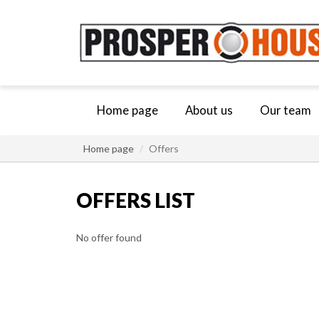
Home page
About us
Our team
Home page
Offers
OFFERS LIST
No offer found