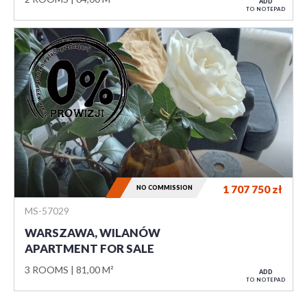
ADD
TO NOTEPAD
1 707 750
zł
NO COMMISSION
MS-57029
WARSZAWA, WILANÓW
APARTMENT FOR SALE
3 ROOMS
81,00 M²
ADD
TO NOTEPAD