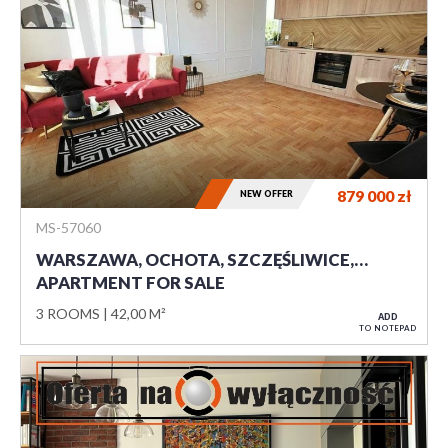
879 000
zł
NEW OFFER
MS-57060
WARSZAWA, OCHOTA, SZCZĘŚLIWICE,…
APARTMENT FOR SALE
3 ROOMS
42,00 M²
ADD
TO NOTEPAD