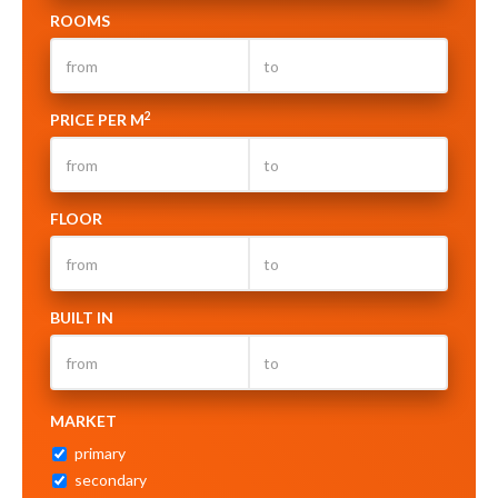
ROOMS
2
PRICE PER M
FLOOR
BUILT IN
MARKET
primary
secondary