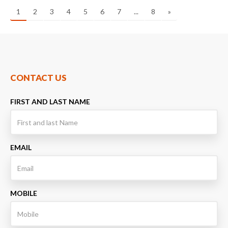
1
2
3
4
5
6
7
...
8
»
CONTACT US
FIRST AND LAST NAME
EMAIL
MOBILE