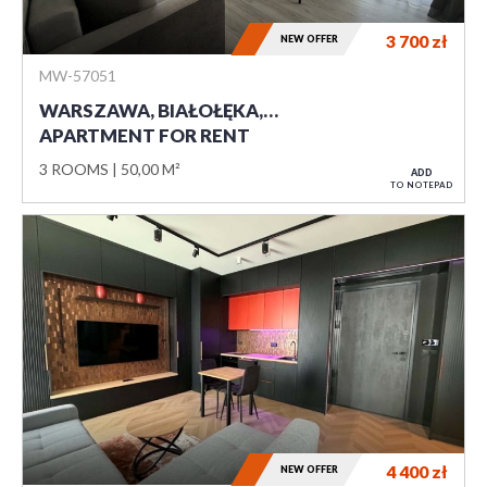
3 700
zł
NEW OFFER
MW-57051
WARSZAWA, BIAŁOŁĘKA,…
APARTMENT FOR RENT
3 ROOMS
50,00 M²
ADD
TO NOTEPAD
4 400
zł
NEW OFFER