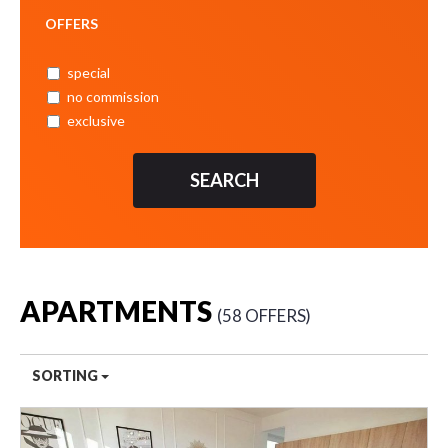
OFFERS
special
no commission
exclusive
APARTMENTS
58 OFFERS
SORTING