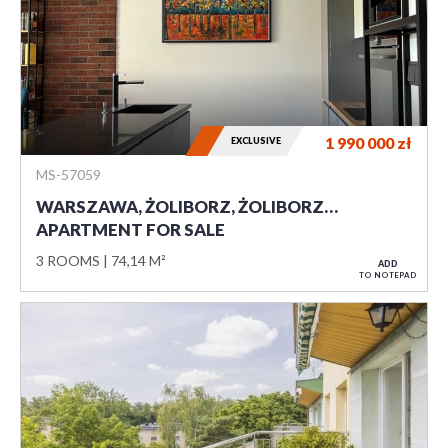
1 990 000
zł
EXCLUSIVE
MS-57059
WARSZAWA, ŻOLIBORZ, ŻOLIBORZ…
APARTMENT FOR SALE
3 ROOMS
74,14 M²
ADD
TO NOTEPAD