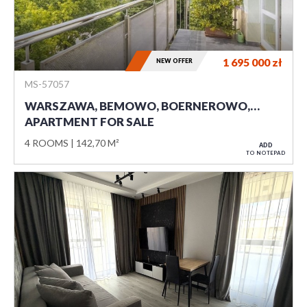
1 695 000
zł
NEW OFFER
MS-57057
WARSZAWA, BEMOWO, BOERNEROWO,…
APARTMENT FOR SALE
4 ROOMS
142,70 M²
ADD
TO NOTEPAD