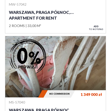
MW-57042
WARSZAWA, PRAGA PÓŁNOC,…
APARTMENT FOR RENT
2 ROOMS
33,00 M²
ADD
TO NOTEPAD
1 349 000
zł
NO COMMISSION
MS-57040
WARSZAWA, PRAGA PÓŁNOC,…