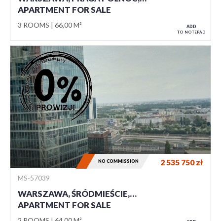
APARTMENT FOR SALE
3 ROOMS
66,00 M²
ADD
TO NOTEPAD
2 535 750
zł
NO COMMISSION
MS-57039
WARSZAWA, ŚRÓDMIEŚCIE,…
APARTMENT FOR SALE
2 ROOMS
64,00 M²