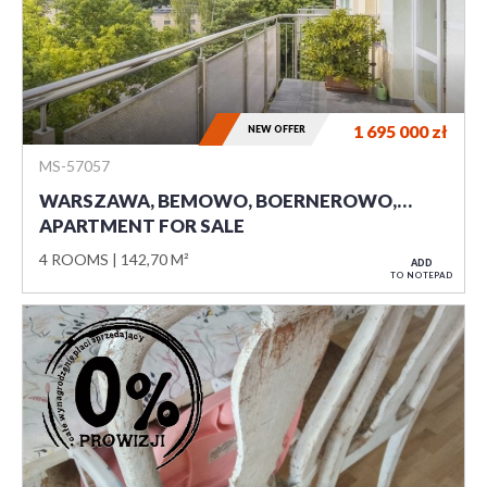
1 695 000
zł
NEW OFFER
MS-57057
WARSZAWA, BEMOWO, BOERNEROWO,…
APARTMENT FOR SALE
4 ROOMS
142,70 M²
ADD
TO NOTEPAD