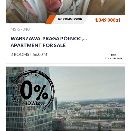
1 349 000
zł
NO COMMISSION
MS-57040
WARSZAWA, PRAGA PÓŁNOC,…
APARTMENT FOR SALE
3 ROOMS
66,00 M²
ADD
TO NOTEPAD