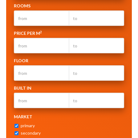
ROOMS
2
PRICE PER M
FLOOR
BUILT IN
MARKET
primary
secondary