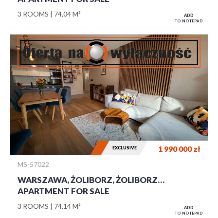
3 ROOMS
74,04 M²
ADD
TO NOTEPAD
1 990 000
zł
EXCLUSIVE
MS-57022
WARSZAWA, ŻOLIBORZ, ŻOLIBORZ…
APARTMENT FOR SALE
3 ROOMS
74,14 M²
ADD
TO NOTEPAD