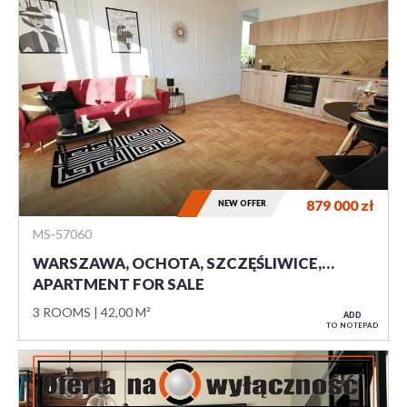
879 000
zł
NEW OFFER
MS-57060
WARSZAWA, OCHOTA, SZCZĘŚLIWICE,…
APARTMENT FOR SALE
3 ROOMS
42,00 M²
ADD
TO NOTEPAD