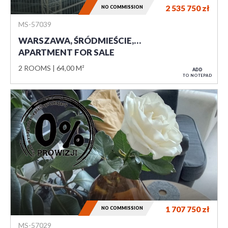
2 535 750
zł
NO COMMISSION
MS-57039
WARSZAWA, ŚRÓDMIEŚCIE,…
APARTMENT FOR SALE
2 ROOMS
64,00 M²
ADD
TO NOTEPAD
1 707 750
zł
NO COMMISSION
MS-57029