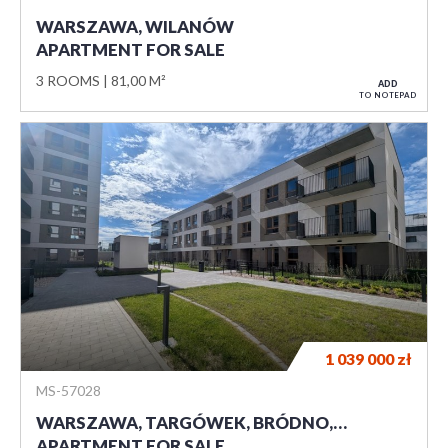
WARSZAWA, WILANÓW
APARTMENT FOR SALE
3 ROOMS
81,00 M²
ADD
TO NOTEPAD
1 039 000
zł
MS-57028
WARSZAWA, TARGÓWEK, BRÓDNO,…
APARTMENT FOR SALE