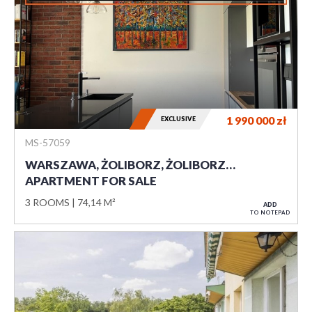
1 990 000
zł
EXCLUSIVE
MS-57059
WARSZAWA, ŻOLIBORZ, ŻOLIBORZ…
APARTMENT FOR SALE
3 ROOMS
74,14 M²
ADD
TO NOTEPAD