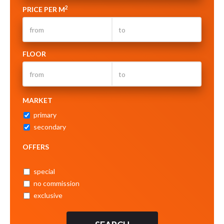
2
PRICE PER M
FLOOR
MARKET
primary
secondary
OFFERS
special
no commission
exclusive