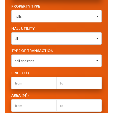
PROPERTY TYPE
halls
HALL UTILITY
all
TYPE OF TRANSACTION
sell and rent
PRICE (ZŁ)
2
AREA (M
)