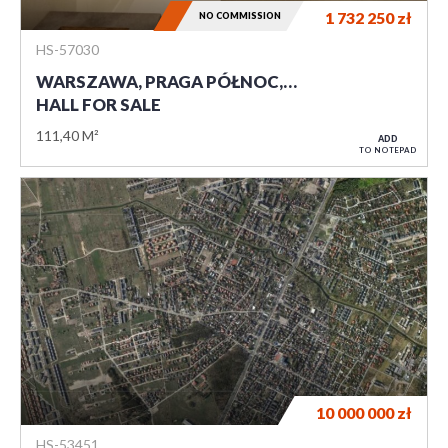
1 732 250
zł
NO COMMISSION
HS-57030
WARSZAWA, PRAGA PÓŁNOC,…
HALL FOR SALE
111,40 M²
ADD
TO NOTEPAD
10 000 000
zł
HS-53451