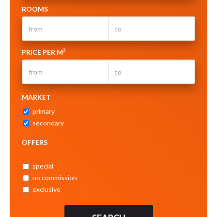
ROOMS
2
PRICE PER M
MARKET
primary
secondary
OFFERS
special
no commission
exclusive