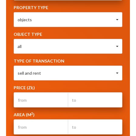
PROPERTY TYPE
objects
OBJECT TYPE
all
TYPE OF TRANSACTION
sell and rent
PRICE (ZŁ)
2
AREA (M
)