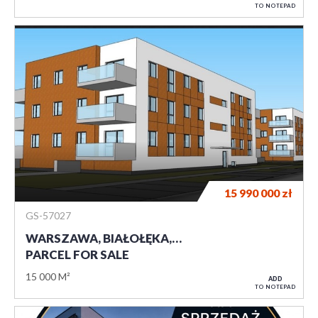
TO NOTEPAD
15 990 000
zł
GS-57027
WARSZAWA, BIAŁOŁĘKA,…
PARCEL FOR SALE
15 000 M²
ADD
TO NOTEPAD