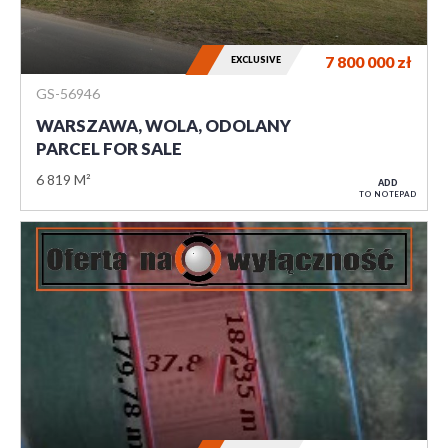
7 800 000
zł
EXCLUSIVE
GS-56946
WARSZAWA, WOLA, ODOLANY
PARCEL FOR SALE
6 819 M²
ADD
TO NOTEPAD