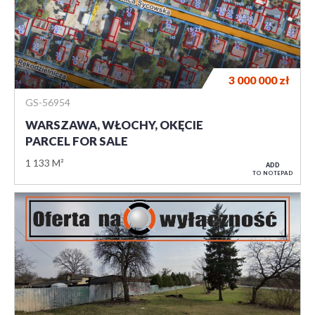
3 000 000
zł
GS-56954
WARSZAWA, WŁOCHY, OKĘCIE
PARCEL FOR SALE
1 133 M²
ADD
TO NOTEPAD