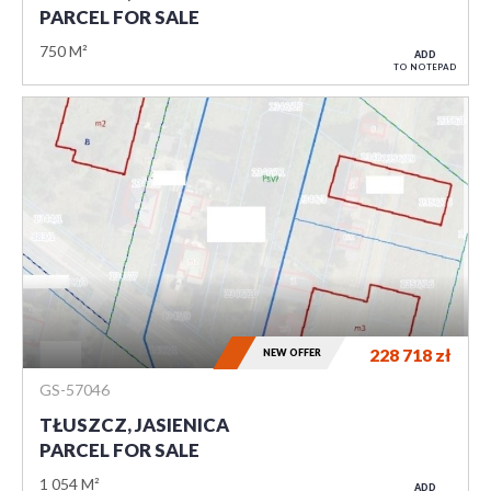
PARCEL FOR SALE
750 M²
ADD
TO NOTEPAD
228 718
zł
NEW OFFER
GS-57046
TŁUSZCZ, JASIENICA
PARCEL FOR SALE
1 054 M²
ADD