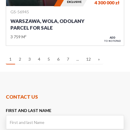
4 300 000
zł
EXCLUSIVE
GS-56945
WARSZAWA, WOLA, ODOLANY
PARCEL FOR SALE
3 759 M²
ADD
TO NOTEPAD
1
2
3
4
5
6
7
...
12
»
CONTACT US
FIRST AND LAST NAME