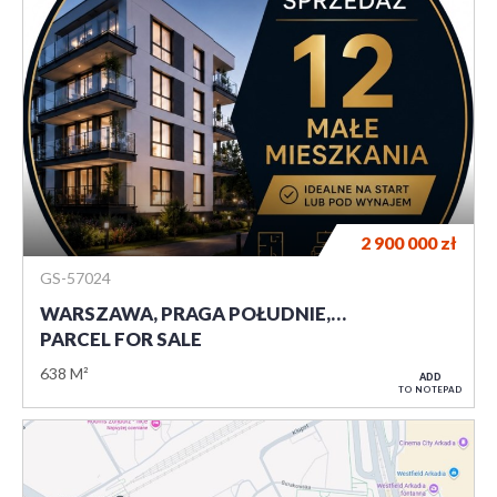
2 900 000
zł
GS-57024
WARSZAWA, PRAGA POŁUDNIE,…
PARCEL FOR SALE
638 M²
ADD
TO NOTEPAD