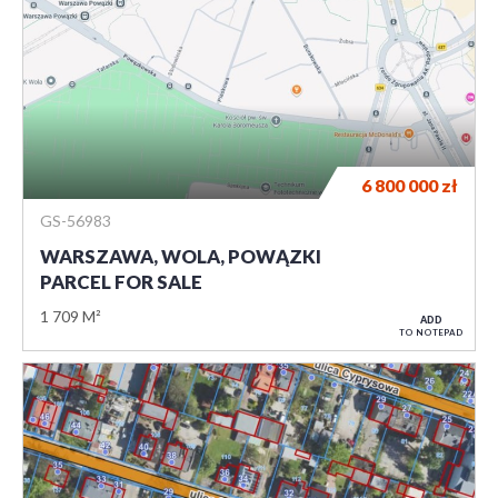
6 800 000
zł
GS-56983
WARSZAWA, WOLA, POWĄZKI
PARCEL FOR SALE
1 709 M²
ADD
TO NOTEPAD