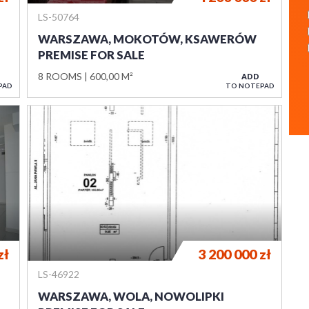
LS-50764
WARSZAWA, MOKOTÓW, KSAWERÓW
PREMISE FOR SALE
8 ROOMS
600,00 M²
ADD
PAD
TO NOTEPAD
zł
3 200 000
zł
LS-46922
WARSZAWA, WOLA, NOWOLIPKI