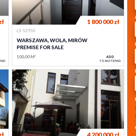
zł
1 800 000
zł
LS-52750
WARSZAWA, WOLA, MIRÓW
PREMISE FOR SALE
100,00 M²
ADD
PAD
TO NOTEPAD
zł
4 200 000
zł