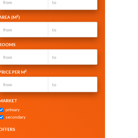
2
AREA (M
)
ROOMS
2
PRICE PER M
MARKET
primary
secondary
OFFERS