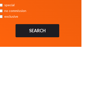
special
no commission
exclusive