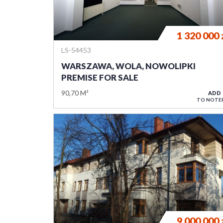
1 320 000
LS-54453
WARSZAWA, WOLA, NOWOLIPKI
PREMISE FOR SALE
90,70 M²
ADD
TO NOTE
9 000 000