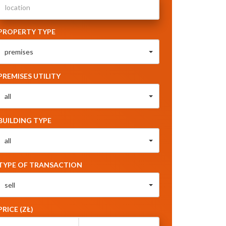
PROPERTY TYPE
premises
PREMISES UTILITY
all
BUILDING TYPE
all
TYPE OF TRANSACTION
sell
PRICE (ZŁ)