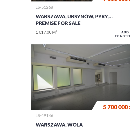
LS-51268
WARSZAWA, URSYNÓW, PYRY,…
PREMISE FOR SALE
1 017,00 M²
ADD
TO NOTE
5 700 000
LS-49186
WARSZAWA, WOLA