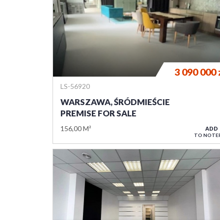
3 090 000
LS-56920
WARSZAWA, ŚRÓDMIEŚCIE
PREMISE FOR SALE
156,00 M²
ADD
TO NOTE