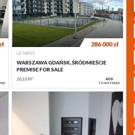
zł
286 000
zł
LS-56915
WARSZAWA GDAŃSK, ŚRÓDMIEŚCIE
PREMISE FOR SALE
26,10 M²
ADD
PAD
TO NOTEPAD