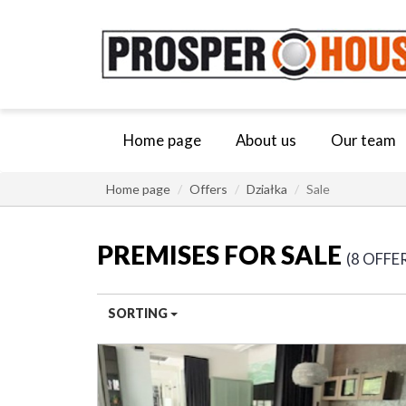
Home page
About us
Our team
Home page
Offers
Działka
Sale
PREMISES FOR SALE
8 OFFE
SORTING