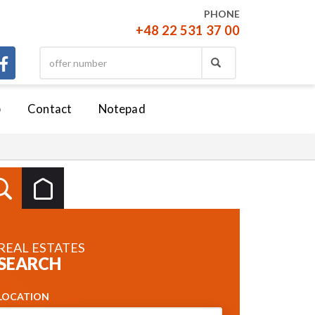
PHONE
+48 22 531 37 00
b
Contact
Notepad
REAL ESTATES
SEARCH
LOCATION