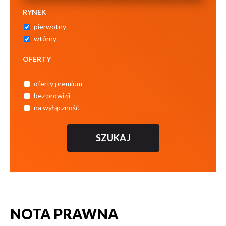
RYNEK
pierwotny
wtórny
OFERTY
oferty premium
bez prowizji
na wyłączność
NOTA PRAWNA