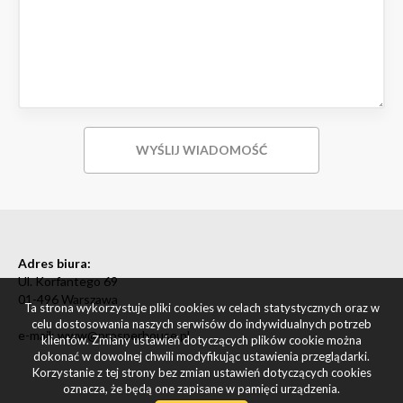
Adres biura:
Ul. Korfantego 69
01-496 Warszawa
Ta strona wykorzystuje pliki cookies w celach statystycznych oraz w
celu dostosowania naszych serwisów do indywidualnych potrzeb
e-mail: www@prosperhouse.pl
klientów. Zmiany ustawień dotyczących plików cookie można
dokonać w dowolnej chwili modyfikując ustawienia przeglądarki.
Korzystanie z tej strony bez zmian ustawień dotyczących cookies
oznacza, że będą one zapisane w pamięci urządzenia.