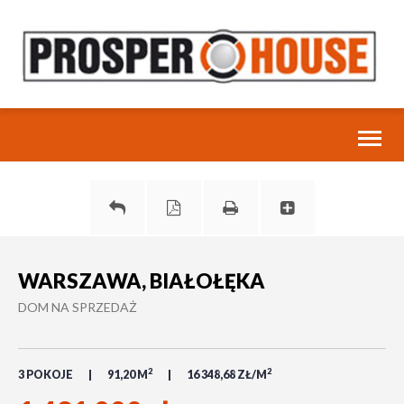
Toggl
naviga
WARSZAWA, BIAŁOŁĘKA
DOM NA SPRZEDAŻ
2
2
3 POKOJE
91,20 M
16 348,68 ZŁ/M