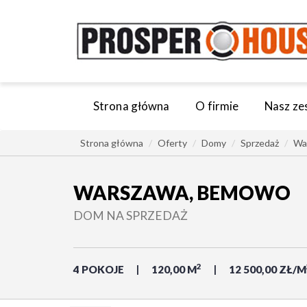
Strona główna
O firmie
Nasz ze
Strona główna
Oferty
Domy
Sprzedaż
Wa
WARSZAWA, BEMOWO
DOM NA SPRZEDAŻ
2
4 POKOJE
120,00 M
12 500,00 ZŁ/M