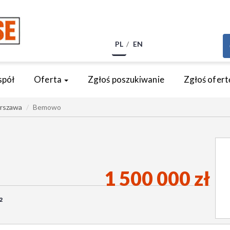
PL
EN
spół
Oferta
Zgłoś poszukiwanie
Zgłoś ofert
rszawa
Bemowo
1 500 000 zł
2