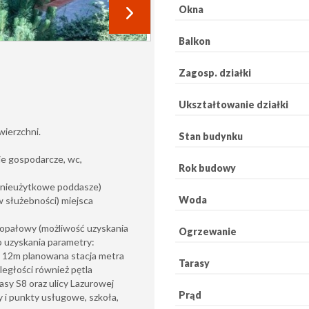
Okna
Balkon
Zagosp. działki
Ukształtowanie działki
ierzchni.
Stan budynku
ie gospodarcze, wc,
Rok budowy
na nieużytkowe poddasze)
Woda
w służebności) miejsca
ej opałowy (możliwość uzyskania
Ogrzewanie
o uzyskania parametry:
 12m planowana stacja metra
Tarasy
ległości również pętla
asy S8 oraz ulicy Lazurowej
Prąd
y i punkty usługowe, szkoła,