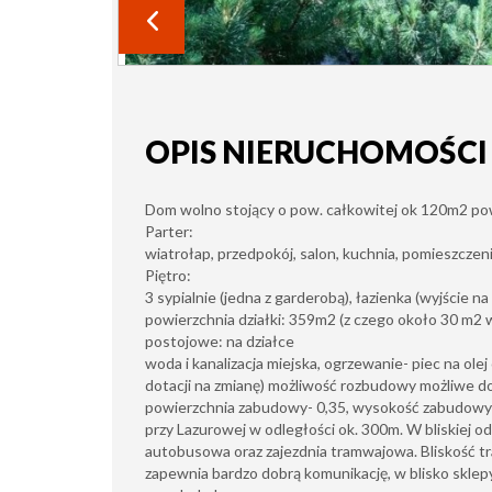
OPIS NIERUCHOMOŚCI
Dom wolno stojący o pow. całkowitej ok 120m2 pow
Parter:
wiatrołap, przedpokój, salon, kuchnia, pomieszczen
Piętro:
3 sypialnie (jedna z garderobą), łazienka (wyjście 
powierzchnia działki: 359m2 (z czego około 30 m2 
postojowe: na działce
woda i kanalizacja miejska, ogrzewanie- piec na ol
dotacji na zmianę) możliwość rozbudowy możliwe d
powierzchnia zabudowy- 0,35, wysokość zabudowy
przy Lazurowej w odległości ok. 300m. W bliskiej od
autobusowa oraz zajezdnia tramwajowa. Bliskość tr
zapewnia bardzo dobrą komunikację, w blisko sklep