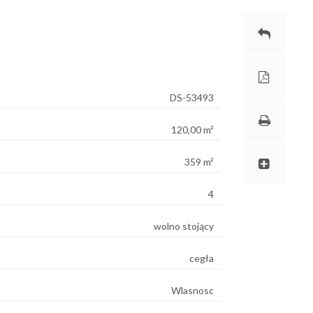
DS-53493
120,00 m²
359 m²
4
wolno stojący
cegła
Wlasnosc