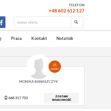
TELEFON
+48 602 612 127
ę
Praca
Kontakt
Notatnik
31
OFERT
MONIKA BANASZCZYK
ZOSTAW
668 317 733
WIADOMOŚĆ