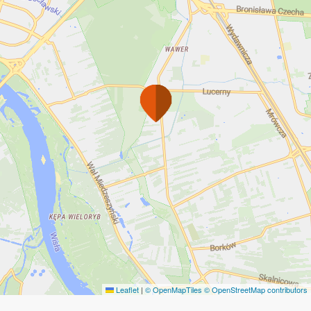
Leaflet
|
© OpenMapTiles
© OpenStreetMap contributors