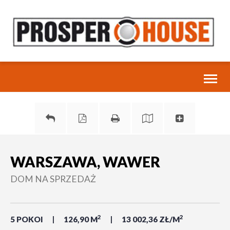
Toggl
naviga
WARSZAWA, WAWER
DOM NA SPRZEDAŻ
2
2
5 POKOI
126,90 M
13 002,36 ZŁ/M