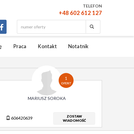
TELEFON
+48 602 612 127
ę
Praca
Kontakt
Notatnik
1
OFERT
MARIUSZ SOROKA
ZOSTAW
606420639
WIADOMOŚĆ