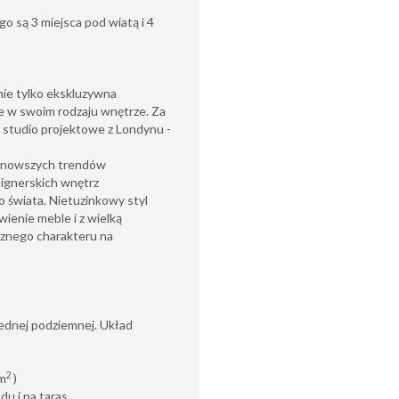
go są 3 miejsca pod wiatą i 4
nie tylko ekskluzywna
ne w swoim rodzaju wnętrze. Za
 studio projektowe z Londynu -
ajnowszych trendów
ignerskich wnętrz
o świata. Nietuzinkowy styl
ienie meble i z wielką
cznego charakteru na
jednej podziemnej.
Układ
2
 m
)
du i na taras