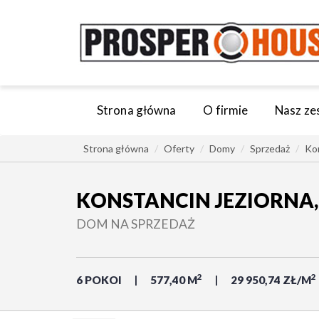
Strona główna
O firmie
Nasz ze
Strona główna
Oferty
Domy
Sprzedaż
Kon
KONSTANCIN JEZIORNA,
DOM NA SPRZEDAŻ
2
2
6 POKOI
577,40 M
29 950,74 ZŁ/M