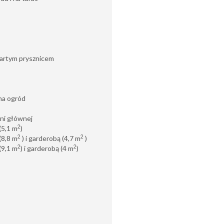
wartym prysznicem
 na ogród
lni głównej
2
 (5,1 m
)
2
2
(8,8
m
) i garderobą (4,7
m
)
2
2
 (9,1 m
) i garderobą (4 m
)