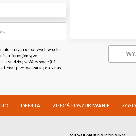
 mnie danych osobowych w celu
nia. Informujemy, że
o. z siedzibą w Warszawie (01-
i na temat przetwarzania przez nas
ODO
OFERTA
ZGŁOŚ POSZUKIWANIE
ZGŁO
MIESZKANIA
NA WYNAJEM