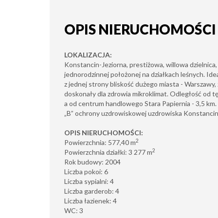
OPIS NIERUCHOMOŚCI
LOKALIZACJA:
Konstancin-Jeziorna, prestiżowa, willowa dzielnic
jednorodzinnej położonej na działkach leśnych. Idea
z jednej strony bliskość dużego miasta - Warszawy, z 
doskonały dla zdrowia mikroklimat. Odległość od tę
a od centrum handlowego Stara Papiernia - 3,5 km. 
„B” ochrony uzdrowiskowej uzdrowiska Konstancin
OPIS NIERUCHOMOŚCI:
2
Powierzchnia: 577,40 m
2
Powierzchnia działki: 3 277
m
Rok budowy: 2004
Liczba pokoi: 6
Liczba sypialni: 4
Liczba garderob: 4
Liczba łazienek: 4
WC: 3