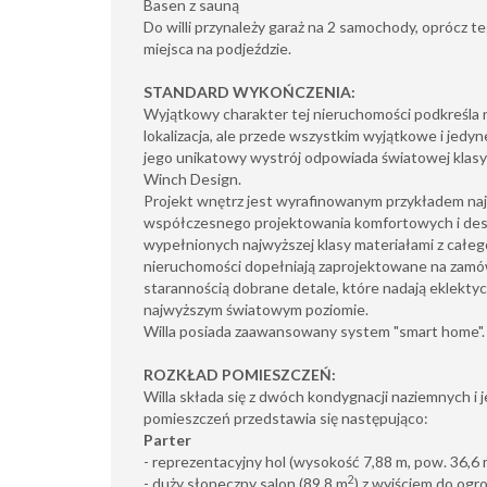
Basen z sauną
Do willi przynależy garaż na 2 samochody, oprócz te
miejsca na podjeździe.
STANDARD WYKOŃCZENIA:
Wyjątkowy charakter tej nieruchomości podkreśla 
lokalizacja, ale przede wszystkim wyjątkowe i jedy
jego unikatowy wystrój odpowiada światowej klasy
Winch Design.
Projekt wnętrz jest wyrafinowanym przykładem n
współczesnego projektowania komfortowych i des
wypełnionych najwyższej klasy materiałami z całeg
nieruchomości dopełniają zaprojektowane na zamów
starannością dobrane detale, które nadają eklekty
najwyższym światowym poziomie.
Willa posiada zaawansowany system "smart home".
ROZKŁAD POMIESZCZEŃ:
Willa składa się z dwóch kondygnacji naziemnych i 
pomieszczeń przedstawia się następująco:
Parter
- reprezentacyjny hol (wysokość 7,88 m, pow. 36,6
2
- duży słoneczny salon (89,8 m
) z wyjściem do ogro