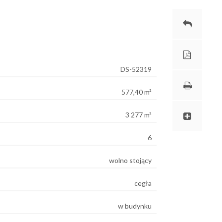
DS-52319
577,40 m²
3 277 m²
6
wolno stojący
cegła
w budynku