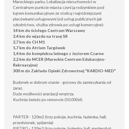
Mareckiego parku. Lokalizacja nieruchomości w
Centralnym punkcie miasta czyni ją rodzynkiem pod
kątem komunikacyjnym ze stolicą i najróżniejszymi
placówkami usługowymi (od usług publicznych jak
szkolnictwo, służba zdrowia po usługi komercyjne):
14 km do ścisłego Centrum Warszawy
2,4 km do wjazdu na trasę S8
2,7 km do CH M1
5,7 km do Atrium Targówek
1,4 km do kompleksu leśnego z Jeziorem Czarne
2,2 km do MCER (Mareckie Centrum Edukacyjno-
Rekreacyjne)
300 m do Zakładu Opieki Zdrowotnej "KARDIO-MED"
Budynek w dobrym stanie - gotowy do zamieszkania od
zaraz.
Duże możliwości aranżacji wnętrza.
Kuchnia świeżo po remoncie (50.000zł)
PARTER - 120m2 (trzy pokoje, kuchnia, łazienka, hall,
przedsionek, spiżarnia)
PIĘTRO - 120m2 (trzy pokoje, łazienka, hall, garderoba)