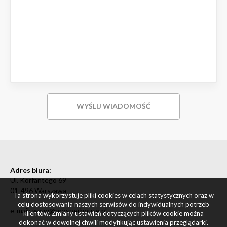
Adres biura:
Ul. Korfantego 69
01-496 Warszawa
Ta strona wykorzystuje pliki cookies w celach statystycznych oraz w
celu dostosowania naszych serwisów do indywidualnych potrzeb
e-mail: www@prosperhouse.pl
klientów. Zmiany ustawień dotyczących plików cookie można
dokonać w dowolnej chwili modyfikując ustawienia przeglądarki.