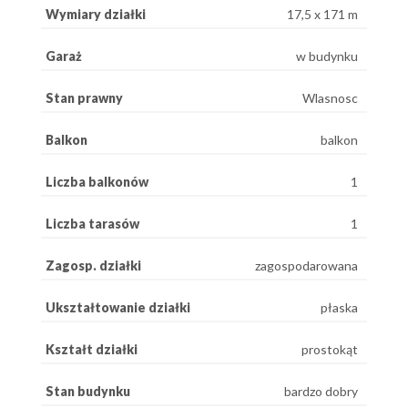
Wymiary działki
17,5 x 171 m
Garaż
w budynku
Stan prawny
Wlasnosc
Balkon
balkon
Liczba balkonów
1
Liczba tarasów
1
Zagosp. działki
zagospodarowana
Ukształtowanie działki
płaska
Kształt działki
prostokąt
Stan budynku
bardzo dobry