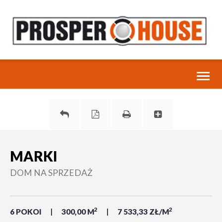
Toggl
naviga
MARKI
DOM NA SPRZEDAŻ
2
2
6 POKOI
300,00 M
7 533,33 ZŁ/M