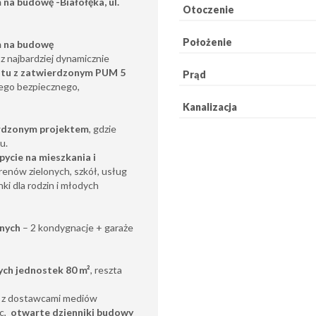
na budowę -Białołęka, ul.
Otoczenie
Położenie
m na budowę
z najbardziej dynamicznie
ntu z zatwierdzonym PUM 5
Prąd
cego bezpiecznego,
Kanalizacja
rdzonym projektem
, gdzie
zu.
ycie na mieszkania i
renów zielonych, szkół, usług
ki dla rodzin i młodych
nych
– 2 kondygnacje + garaże
ych jednostek 80 m²
, reszta
 z dostawcami mediów
ac,
otwarte dzienniki budowy