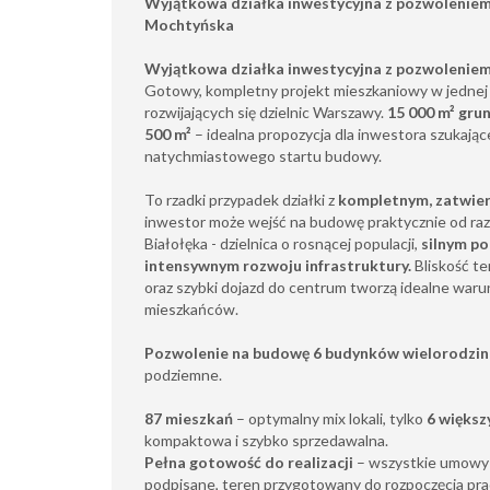
Wyjątkowa działka inwestycyjna z pozwoleniem 
Mochtyńska
Wyjątkowa działka inwestycyjna z pozwolenie
Gotowy, kompletny projekt mieszkaniowy w jednej 
rozwijających się dzielnic Warszawy.
15 000 m² gru
500 m²
– idealna propozycja dla inwestora szukają
natychmiastowego startu budowy.
To rzadki przypadek działki z
kompletnym, zatwie
inwestor może wejść na budowę praktycznie od ra
Białołęka - dzielnica o rosnącej populacji,
silnym
pop
intensywnym rozwoju infrastruktury.
Bliskość te
oraz szybki dojazd do centrum tworzą idealne warun
mieszkańców.
Pozwolenie na budowę 6 budynków wielorodzin
podziemne.
87 mieszkań
– optymalny mix lokali, tylko
6 większ
kompaktowa i szybko sprzedawalna.
Pełna gotowość do realizacji
– wszystkie umowy
podpisane, teren przygotowany do rozpoczęcia pr