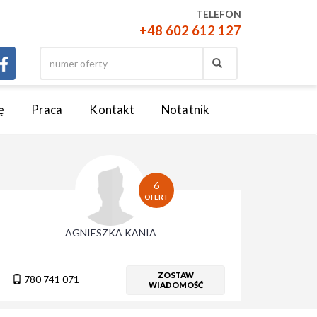
TELEFON
+48 602 612 127
ę
Praca
Kontakt
Notatnik
6
OFERT
AGNIESZKA KANIA
ZOSTAW
780 741 071
WIADOMOŚĆ