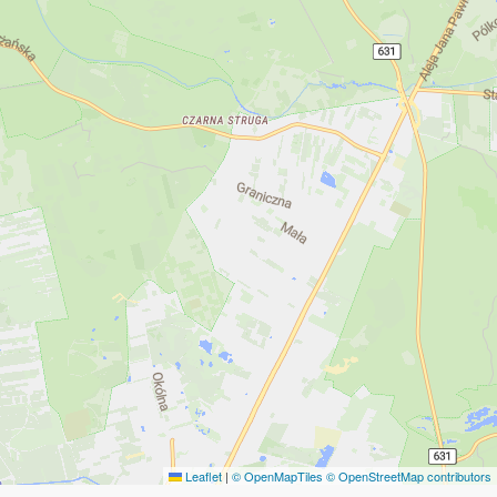
Leaflet
|
© OpenMapTiles
© OpenStreetMap contributors