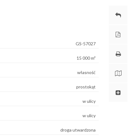
GS-57027
15 000 m²
własność
prostokąt
w ulicy
w ulicy
droga utwardzona