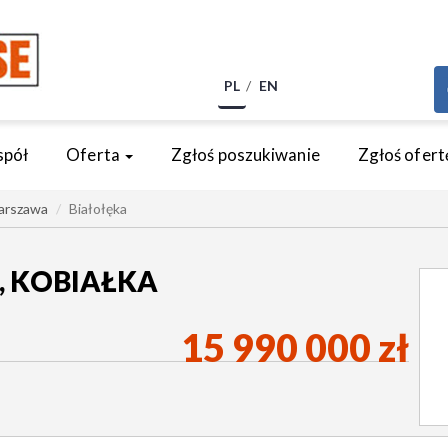
PL
EN
spół
Oferta
Zgłoś poszukiwanie
Zgłoś ofert
arszawa
Białołęka
, KOBIAŁKA
15 990 000 zł