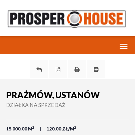
Toggl
naviga
PRAŻMÓW, USTANÓW
DZIAŁKA NA SPRZEDAŻ
2
2
15 000,00 M
120,00 ZŁ/M