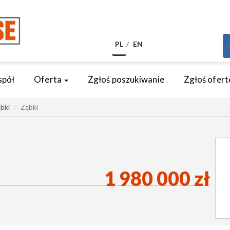
PL
EN
spół
Oferta
Zgłoś poszukiwanie
Zgłoś ofert
bki
Ząbki
1 980 000 zł