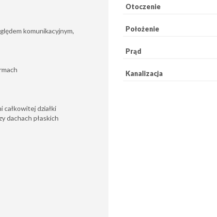
Otoczenie
Położenie
zględem komunikacyjnym,
Prąd
ormach
Kanalizacja
 całkowitej działki
zy dachach płaskich