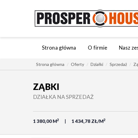
Strona główna
O firmie
Nasz ze
Strona główna
Oferty
Działki
Sprzedaż
Zą
ZĄBKI
DZIAŁKA NA SPRZEDAŻ
2
2
1 380,00 M
1 434,78 ZŁ/M