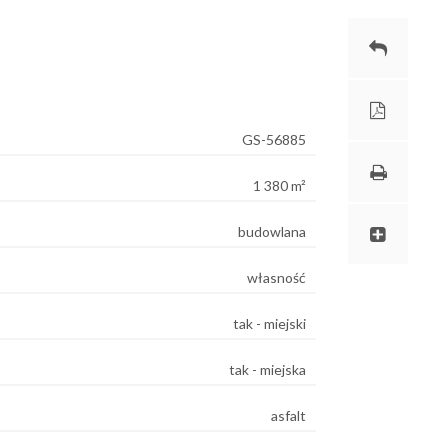
GS-56885
1 380 m²
budowlana
własność
tak - miejski
tak - miejska
asfalt