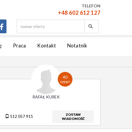
TELEFON
+48 602 612 127
ę
Praca
Kontakt
Notatnik
40
OFERT
RAFAŁ KUREK
ZOSTAW
512 057 915
WIADOMOŚĆ