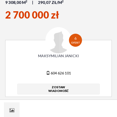
2
2
9 308,00 M
290,07 ZŁ/M
2 700 000 zł
6
OFERT
MAKSYMILIAN JANICKI
604 626 101
ZOSTAW
WIADOMOŚĆ