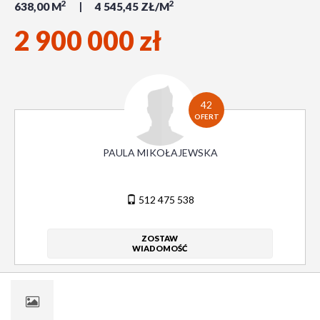
2
2
638,00 M
4 545,45 ZŁ/M
2 900 000 zł
42
OFERT
PAULA MIKOŁAJEWSKA
512 475 538
ZOSTAW
WIADOMOŚĆ