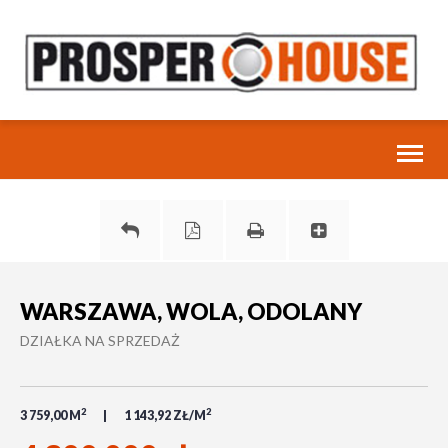
Toggl
naviga
WARSZAWA, WOLA, ODOLANY
DZIAŁKA NA SPRZEDAŻ
2
2
3 759,00 M
1 143,92 ZŁ/M