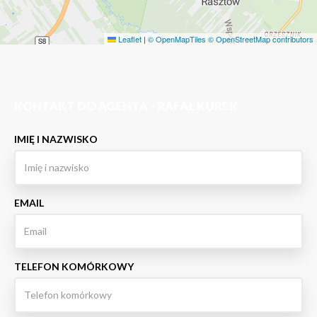
Leaflet
|
© OpenMapTiles
© OpenStreetMap contributors
KONTAKT DO AGENTA - RAFAŁ KUREK
IMIĘ I NAZWISKO
EMAIL
TELEFON KOMÓRKOWY