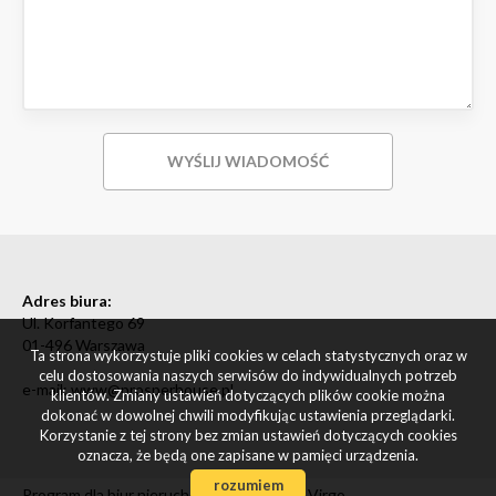
Adres biura:
Ul. Korfantego 69
01-496 Warszawa
Ta strona wykorzystuje pliki cookies w celach statystycznych oraz w
celu dostosowania naszych serwisów do indywidualnych potrzeb
e-mail: www@prosperhouse.pl
klientów. Zmiany ustawień dotyczących plików cookie można
dokonać w dowolnej chwili modyfikując ustawienia przeglądarki.
Korzystanie z tej strony bez zmian ustawień dotyczących cookies
oznacza, że będą one zapisane w pamięci urządzenia.
rozumiem
Program dla biur nieruchomości
Galactica Virgo