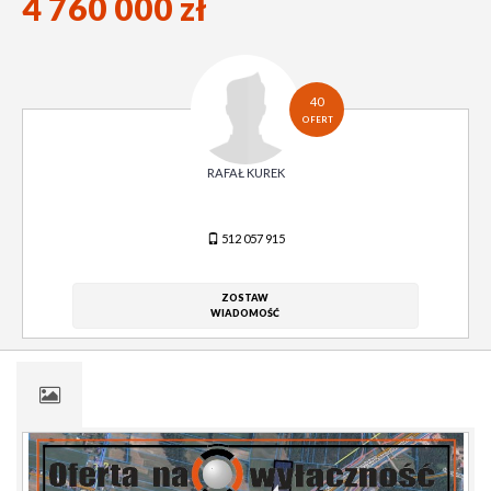
4 760 000 zł
40
OFERT
RAFAŁ KUREK
512 057 915
ZOSTAW
WIADOMOŚĆ