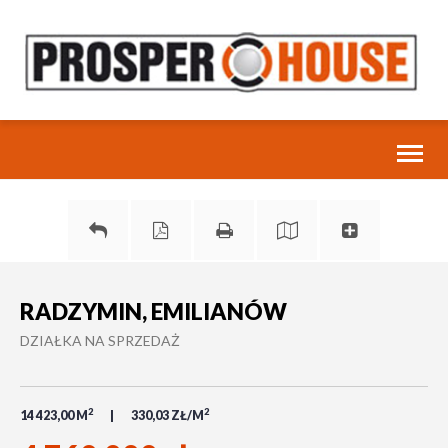
Toggl
naviga
RADZYMIN, EMILIANÓW
DZIAŁKA NA SPRZEDAŻ
2
2
14 423,00 M
330,03 ZŁ/M