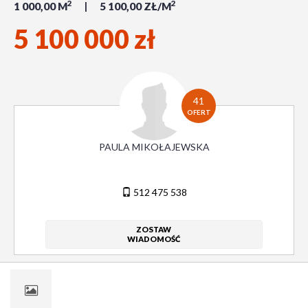
2
2
1 000,00 M
5 100,00 ZŁ/M
5 100 000 zł
41
OFERT
PAULA MIKOŁAJEWSKA
512 475 538
ZOSTAW
WIADOMOŚĆ