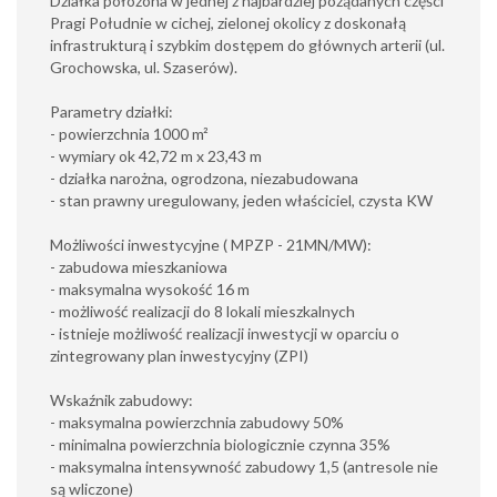
Działka położona w jednej z najbardziej pożądanych części
Pragi Południe w cichej, zielonej okolicy z doskonałą
infrastrukturą i szybkim dostępem do głównych arterii (ul.
Grochowska, ul. Szaserów).
Parametry działki:
- powierzchnia 1000
m²
- wymiary ok 42,72 m x 23,43 m
- działka narożna, ogrodzona, niezabudowana
- stan prawny uregulowany, jeden właściciel, czysta KW
Możliwości inwestycyjne ( MPZP - 21MN/MW):
- zabudowa mieszkaniowa
- maksymalna wysokość 16 m
- możliwość realizacji do 8 lokali mieszkalnych
- istnieje możliwość realizacji inwestycji w oparciu o
zintegrowany plan inwestycyjny (ZPI)
Wskaźnik zabudowy:
- maksymalna powierzchnia zabudowy 50%
- minimalna powierzchnia biologicznie czynna 35%
- maksymalna intensywność zabudowy 1,5 (antresole nie
są wliczone)