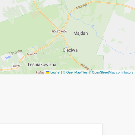
Leaflet
|
© OpenMapTiles
© OpenStreetMap contributors