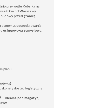
dnio przy węźle Kobyłka na
dwie
8 km od Warszawy
zabudowy przed granicą
m planem zagospodarowania
wa usługowo-przemysłowa
.
em planu
worówka)
 doskonały dostęp logistyczny
²
– idealna pod magazyn,
lowy.