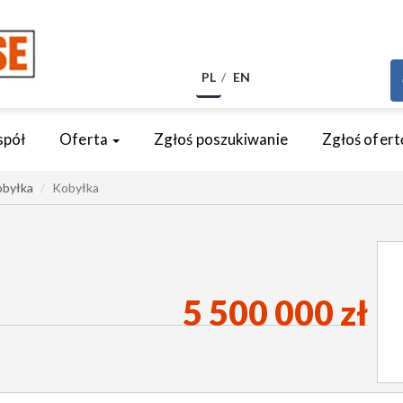
PL
EN
spół
Oferta
Zgłoś poszukiwanie
Zgłoś ofert
byłka
Kobyłka
5 500 000 zł