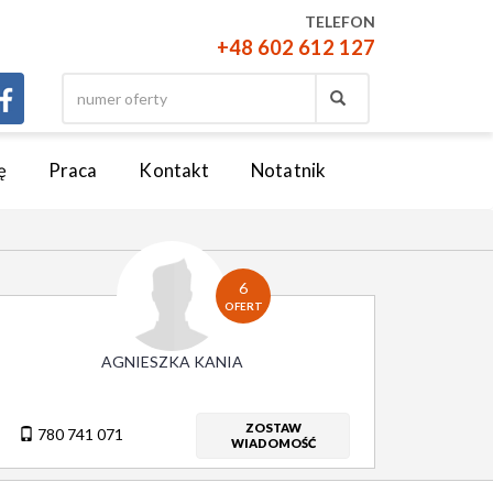
TELEFON
+48 602 612 127
ę
Praca
Kontakt
Notatnik
6
OFERT
AGNIESZKA KANIA
ZOSTAW
780 741 071
WIADOMOŚĆ