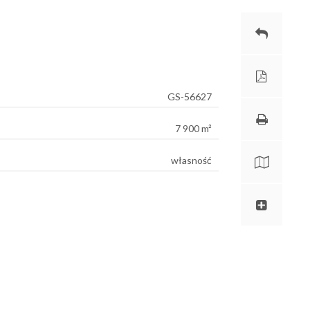
GS-56627
7 900 m²
własność