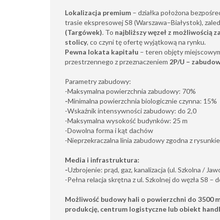
Lokalizacja premium
– działka położona bezpośre
trasie ekspresowej S8 (Warszawa–Białystok), zale
(Targówek)
. To
najbliższy węzeł z możliwością 
stolicy
, co czyni tę ofertę wyjątkową na rynku.
Pewna lokata kapitału
– teren objęty miejscowy
przestrzennego z przeznaczeniem
2P/U – zabudo
Parametry zabudowy:
-Maksymalna powierzchnia zabudowy: 70%
-
Minimalna powierzchnia biologicznie czynna: 15%
-Wskaźnik intensywności zabudowy: do 2,0
-Maksymalna wysokość budynków: 25 m
-Dowolna forma i kąt dachów
-Nieprzekraczalna linia zabudowy zgodna z rysunki
Media i infrastruktura:
-
Uzbrojenie: prąd, gaz, kanalizacja (ul. Szkolna / Ja
-Pełna relacja skrętna z ul. Szkolnej do węzła S8 –
Możliwość budowy hali o powierzchni do 3500 m
produkcję, centrum logistyczne lub obiekt hand