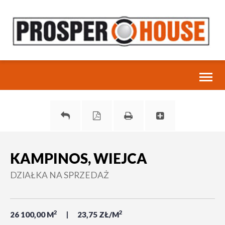
Toggl
naviga
KAMPINOS, WIEJCA
DZIAŁKA NA SPRZEDAŻ
2
2
26 100,00 M
23,75 ZŁ/M