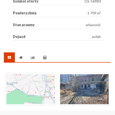
Symbol oferty
GS-56983
Powierzchnia
1 709 m²
Stan prawny
własność
Dojazd
asfalt