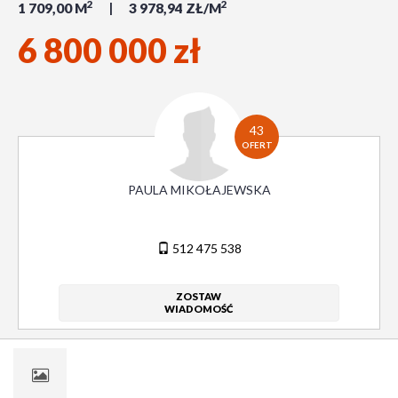
2
2
1 709,00 M
3 978,94 ZŁ/M
6 800 000 zł
43
OFERT
PAULA MIKOŁAJEWSKA
512 475 538
ZOSTAW
WIADOMOŚĆ