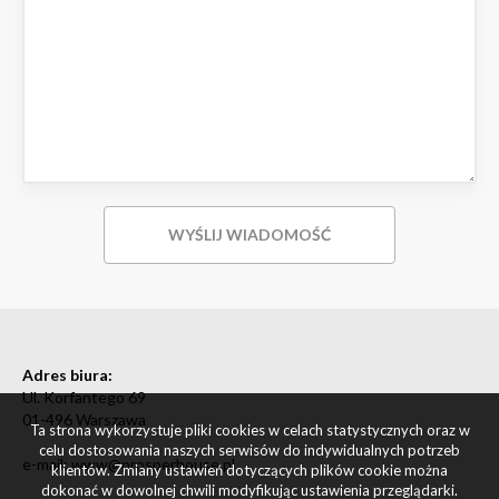
Adres biura:
Ul. Korfantego 69
01-496 Warszawa
Ta strona wykorzystuje pliki cookies w celach statystycznych oraz w
celu dostosowania naszych serwisów do indywidualnych potrzeb
e-mail: www@prosperhouse.pl
klientów. Zmiany ustawień dotyczących plików cookie można
dokonać w dowolnej chwili modyfikując ustawienia przeglądarki.