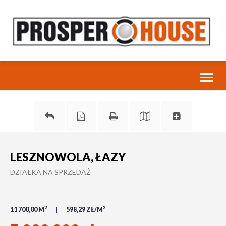
Toggl
naviga
LESZNOWOLA, ŁAZY
DZIAŁKA NA SPRZEDAŻ
2
2
11 700,00 M
598,29 ZŁ/M