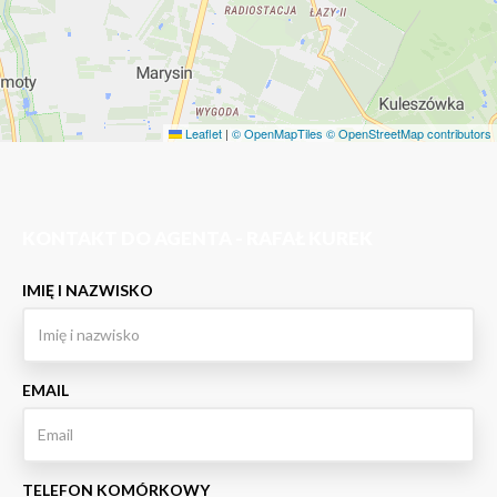
Leaflet
|
© OpenMapTiles
© OpenStreetMap contributors
KONTAKT DO AGENTA - RAFAŁ KUREK
IMIĘ I NAZWISKO
EMAIL
TELEFON KOMÓRKOWY