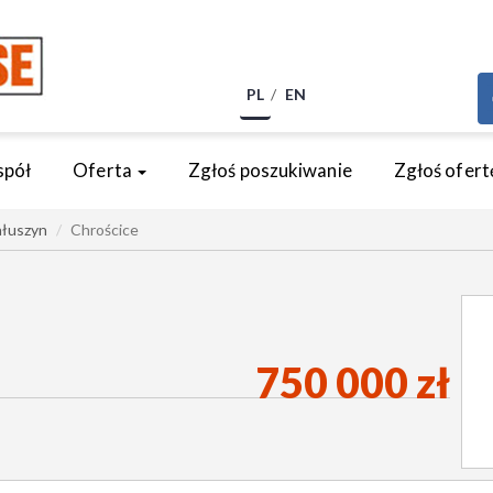
PL
EN
spół
Oferta
Zgłoś poszukiwanie
Zgłoś ofert
łuszyn
Chrościce
750 000 zł