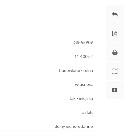
GS-55909
11 400 m²
budowlano - rolna
własność
tak - miejska
asfalt
domy jednorodzinne