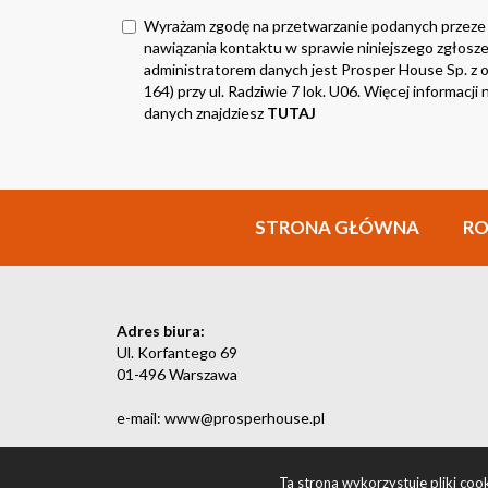
Wyrażam zgodę na przetwarzanie podanych przeze
nawiązania kontaktu w sprawie niniejszego zgłosze
administratorem danych jest Prosper House Sp. z o.
164) przy ul. Radziwie 7 lok. U06. Więcej informacj
danych znajdziesz
TUTAJ
STRONA GŁÓWNA
R
Adres biura:
Ul. Korfantego 69
01-496 Warszawa
e-mail: www@prosperhouse.pl
Ta strona wykorzystuje pliki co