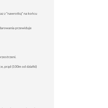
az z "nawrotką" na końcu
darowania przewiduje
rzestrzeni.
e, prąd (100m od działki)