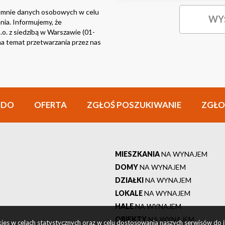
 mnie danych osobowych w celu
nia. Informujemy, że
o. z siedzibą w Warszawie (01-
i na temat przetwarzania przez nas
ODO
OFERTA
ZGŁOŚ POSZUKIWANIE
ZGŁO
MIESZKANIA
NA WYNAJEM
DOMY
NA WYNAJEM
DZIAŁKI
NA WYNAJEM
LOKALE
NA WYNAJEM
HALE
NA WYNAJEM
OBIEKTY
NA WYNAJEM
okies w celach statystycznych oraz w celu dostosowania naszych serwisów do 