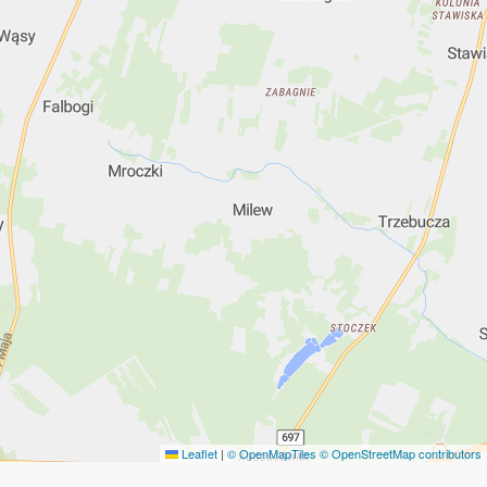
Leaflet
|
© OpenMapTiles
© OpenStreetMap contributors