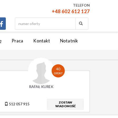
TELEFON
+48 602 612 127
ę
Praca
Kontakt
Notatnik
40
OFERT
RAFAŁ KUREK
ZOSTAW
512 057 915
WIADOMOŚĆ