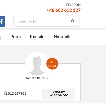
TELEFON
+48 602 612 127
ę
Praca
Kontakt
Notatnik
40
OFERT
RAFAŁ KUREK
ZOSTAW
512 057 915
WIADOMOŚĆ