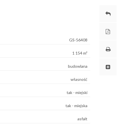
GS-56408
1 154 m²
budowlana
własność
tak - miejski
tak - miejska
asfalt