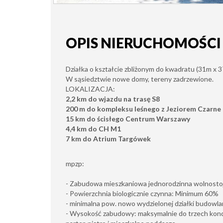
OPIS NIERUCHOMOŚCI
Działka o kształcie zbliżonym do kwadratu (31m x 3
W sąsiedztwie nowe domy, tereny zadrzewione.
LOKALIZACJA:
2,2 km do wjazdu na trasę S8
200 m do kompleksu leśnego z Jeziorem Czarne
15 km do ścisłego Centrum Warszawy
4,4 km do CH M1
7 km do Atrium Targówek
mpzp:
- Zabudowa mieszkaniowa jednorodzinna wolnosto
- Powierzchnia biologicznie czynna: Minimum 60%
- minimalna pow. nowo wydzielonej działki budow
- Wysokość zabudowy: maksymalnie do trzech kond