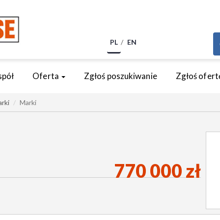
PL
EN
spół
Oferta
Zgłoś poszukiwanie
Zgłoś ofert
rki
Marki
770 000 zł