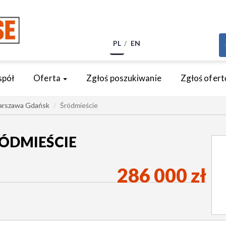
PL
EN
spół
Oferta
Zgłoś poszukiwanie
Zgłoś ofert
rszawa Gdańsk
Śródmieście
ÓDMIEŚCIE
286 000 zł