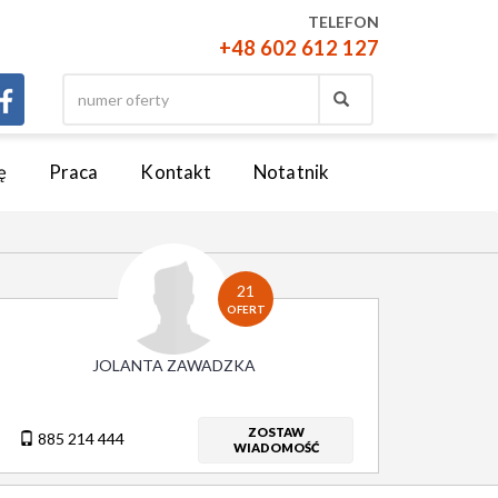
TELEFON
+48 602 612 127
ę
Praca
Kontakt
Notatnik
21
OFERT
JOLANTA ZAWADZKA
ZOSTAW
885 214 444
WIADOMOŚĆ