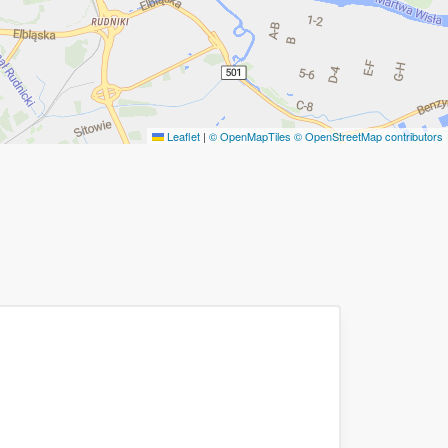
Leaflet
|
© OpenMapTiles
© OpenStreetMap contributors