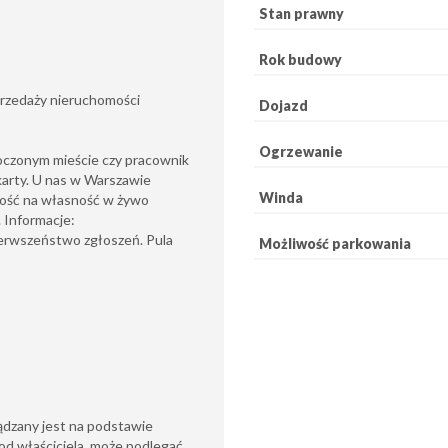
Stan prawny
Rok budowy
przedaży nieruchomości
Dojazd
Ogrzewanie
łoczonym mieście czy pracownik
arty. U nas w Warszawie
Winda
mość na własność w żywo
. Informacje:
erwszeństwo zgłoszeń. Pula
Możliwość parkowania
ądzany jest na podstawie
od właściciela, może podlegać