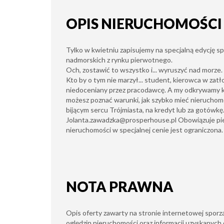
OPIS NIERUCHOMOŚCI
Tylko w kwietniu zapisujemy na specjalną edycję s
nadmorskich z rynku pierwotnego.
Och, zostawić to wszystko i... wyruszyć nad morze.
Kto by o tym nie marzył... student, kierowca w zat
niedoceniany przez pracodawcę. A my odkrywamy k
możesz poznać warunki, jak szybko mieć nierucho
bijącym sercu Trójmiasta, na kredyt lub za gotówkę
Jolanta.zawadzka@prosperhouse.pl
Obowiązuje pi
nieruchomości w specjalnej cenie jest ograniczona.
NOTA PRAWNA
Opis oferty zawarty na stronie internetowej sporz
oględzin nieruchomości oraz informacji uzyskanych 