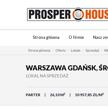
Strona główna
O firmie
Nasz ze
Strona główna
Oferty
Lokale
Sprzedaż
Wa
WARSZAWA GDAŃSK, ŚR
LOKAL NA SPRZEDAŻ
2
2
PARTER
26,10 M
10 957,85 ZŁ/M