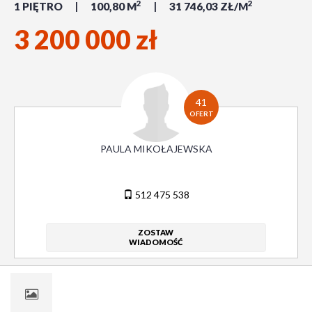
2
2
1 PIĘTRO
100,80 M
31 746,03 ZŁ/M
3 200 000 zł
41
OFERT
PAULA MIKOŁAJEWSKA
512 475 538
ZOSTAW
WIADOMOŚĆ