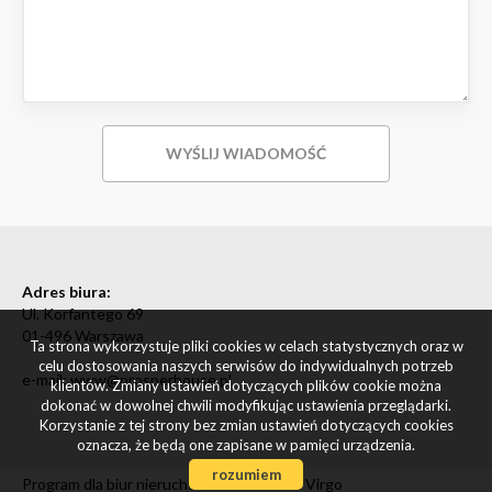
Adres biura:
Ul. Korfantego 69
01-496 Warszawa
Ta strona wykorzystuje pliki cookies w celach statystycznych oraz w
celu dostosowania naszych serwisów do indywidualnych potrzeb
e-mail: www@prosperhouse.pl
klientów. Zmiany ustawień dotyczących plików cookie można
dokonać w dowolnej chwili modyfikując ustawienia przeglądarki.
Korzystanie z tej strony bez zmian ustawień dotyczących cookies
oznacza, że będą one zapisane w pamięci urządzenia.
rozumiem
Program dla biur nieruchomości
Galactica Virgo