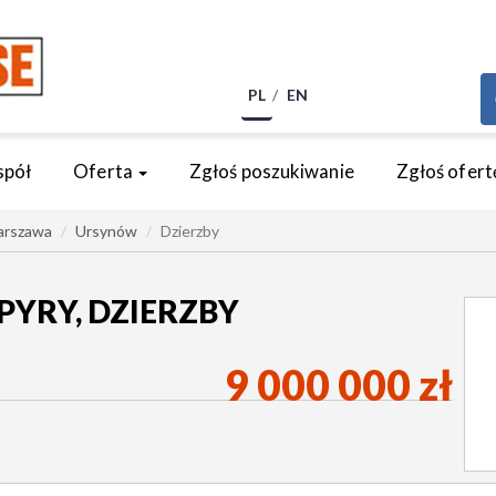
PL
EN
spół
Oferta
Zgłoś poszukiwanie
Zgłoś ofert
rszawa
Ursynów
Dzierzby
YRY, DZIERZBY
9 000 000 zł