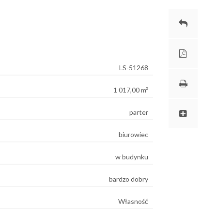
LS-51268
1 017,00 m²
parter
biurowiec
w budynku
bardzo dobry
Własność