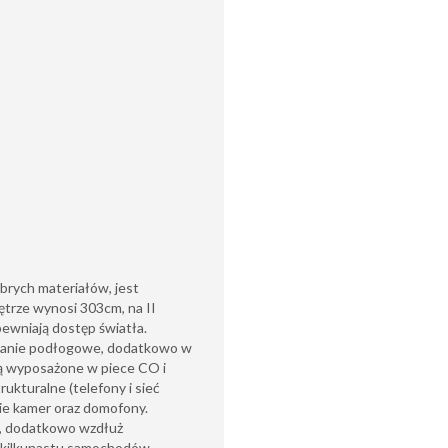
obrych materiałów, jest
ętrze wynosi 303cm, na II
ewniają dostęp światła.
wanie podłogowe, dodatkowo w
są wyposażone w piece CO i
ukturalne (telefony i sieć
ie kamer oraz domofony.
, dodatkowo wzdłuż
 kilkunastu samochodów.