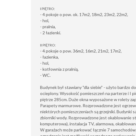
I PIĘTRO:
- 4 pokoje o pow. ok. 17m2, 18m2, 23m2, 22m2,
- hol,
- pralnia,
- 2 łazienki.
II PIĘTRO:
- 4 pokoje o pow. 36m2, 16m2, 21m2, 17m2,
- łazienka,
- hol,
- kotłownia z pralnią,
- WC.
Budynek był stawiany "dla siebie" - użyto bardzo d
ocieplony. Wysokość pomieszczeń na parterze i I pi
piętrze 285cm. Duże okna wyposażone w rolety zap
Parapety marmurowe. Rozprowadzone jest ogrze
niektórych pomieszczeniach są grzejniki. Budynki 
zbiorniki wody. Rozprowadzone jest okablowanie str
komputerowa), instalacja TV, alarmowa, okablowan
W garażach może parkować łącznie 7 samochodów
ogrodzenia jest możliwość wygodnego parkowania