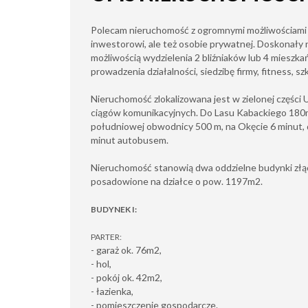
Polecam nieruchomość z ogromnymi możliwościami
inwestorowi, ale też osobie prywatnej. Doskonały n
możliwością wydzielenia 2 bliźniaków lub 4 mieszkań
prowadzenia działalności, siedzibę firmy, fitness, szk
Nieruchomość zlokalizowana jest w zielonej części
ciągów komunikacyjnych. Do Lasu Kabackiego 180m,
południowej obwodnicy 500 m, na Okęcie 6 minut, 
minut autobusem.
Nieruchomość stanowią dwa oddzielne budynki złą
posadowione na działce o pow. 1197m2.
BUDYNEK I:
PARTER:
- garaż ok. 76m2,
- hol,
- pokój ok. 42m2,
- łazienka,
- pomieszczenie gospodarcze.