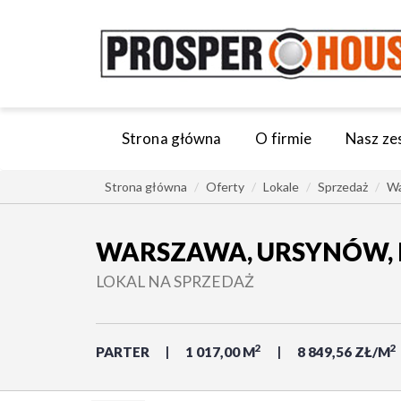
Strona główna
O firmie
Nasz ze
Strona główna
Oferty
Lokale
Sprzedaż
Wa
WARSZAWA, URSYNÓW, P
LOKAL NA SPRZEDAŻ
2
2
PARTER
1 017,00 M
8 849,56 ZŁ/M