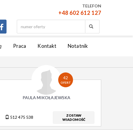
TELEFON
+48 602 612 127
ę
Praca
Kontakt
Notatnik
42
OFERT
PAULA MIKOŁAJEWSKA
ZOSTAW
512 475 538
WIADOMOŚĆ