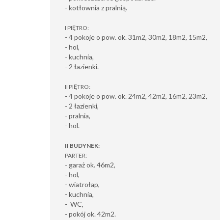
- kotłownia z pralnią.
I PIĘTRO:
- 4 pokoje o pow. ok. 31m2, 30m2, 18m2, 15m2,
- hol,
- kuchnia,
- 2 łazienki.
II PIĘTRO:
- 4 pokoje o pow. ok. 24m2, 42m2, 16m2, 23m2,
- 2 łazienki,
- pralnia,
- hol.
II BUDYNEK:
PARTER:
- garaż ok. 46m2,
- hol,
- wiatrołap,
- kuchnia,
- WC,
- pokój ok. 42m2.