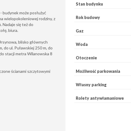
Stan budynku
 - budynek może posłużyć
Rok budowy
a wielopokoleniowej rodziny, z
. Nadaje się też do
ołę, biura.
Gaz
 Ursynowa, blisko głównych
Woda
 do ul. Puławskiej 250 m, do
do stacji metra Wilanowska 8
Otoczenie
czone ścianami szczytowymi
Możliwość parkowania
Własny parking
Rolety antywłamaniowe