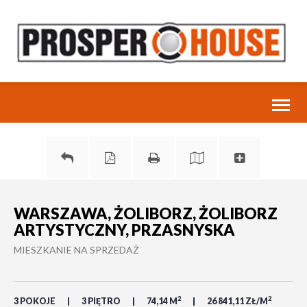
Toggl
naviga
WARSZAWA, ŻOLIBORZ, ŻOLIBORZ
ARTYSTYCZNY, PRZASNYSKA
MIESZKANIE NA SPRZEDAŻ
2
2
3 POKOJE
3 PIĘTRO
74,14 M
26 841,11 ZŁ/M