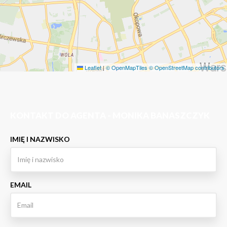
Leaflet
|
© OpenMapTiles
© OpenStreetMap contributors
KONTAKT DO AGENTA - MONIKA BANASZCZYK
IMIĘ I NAZWISKO
EMAIL