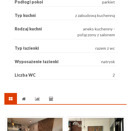
Podłogi pokoi
parkiet
Typ kuchni
z zabudową kuchenną
Rodzaj kuchni
aneks kuchenny -
połączony z salonem
Typ łazienki
razem z wc
Wyposażenie łazienki
natrysk
Liczba WC
2