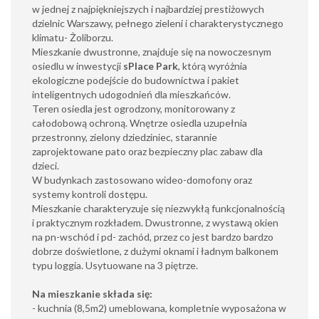
w
jednej z najpiękniejszych i najbardziej prestiżowych
dzielnic Warszawy, pełnego zieleni i
charakterystycznego
klimatu- Żoliborzu.
Mieszkanie dwustronne, znajduje się na nowoczesnym
osiedlu w inwestycji
sPlace Park
, którą wyróżnia
ekologiczne podejście do budownictwa i pakiet
inteligentnych udogodnień dla mieszkańców.
Teren osiedla jest ogrodzony, monitorowany z
całodobową ochroną. Wnętrze osiedla uzupełnia
przestronny, zielony dziedziniec, starannie
zaprojektowane pato oraz bezpieczny plac zabaw dla
dzieci.
W budynkach zastosowano wideo-domofony oraz
systemy kontroli dostępu.
Mieszkanie charakteryzuje się niezwykłą funkcjonalnością
i praktycznym rozkładem. Dwustronne, z wystawą okien
na pn-wschód i pd- zachód, przez co jest bardzo bardzo
dobrze doświetlone, z dużymi oknami i ładnym balkonem
typu loggia. Usytuowane na 3 piętrze.
Na mieszkanie składa się:
- kuchnia (8,5m2) umeblowana, kompletnie wyposażona w