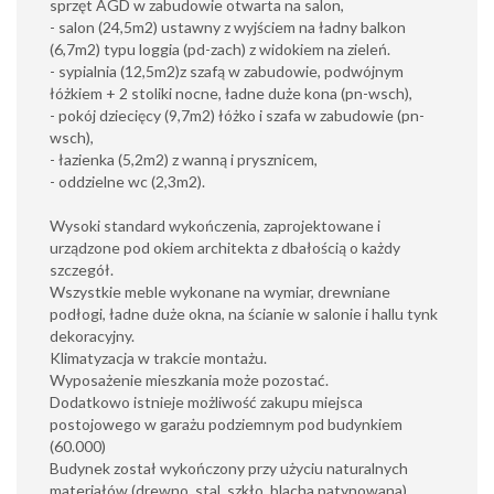
sprzęt AGD w zabudowie otwarta na salon,
- salon (24,5m2) ustawny z wyjściem na ładny balkon
(6,7m2) typu loggia (pd-zach) z widokiem na zieleń.
- sypialnia (12,5m2)z szafą w zabudowie, podwójnym
łóżkiem + 2 stoliki nocne, ładne duże kona (pn-wsch),
- pokój dziecięcy (9,7m2) łóżko i szafa w zabudowie (pn-
wsch),
- łazienka (5,2m2) z wanną i prysznicem,
- oddzielne wc (2,3m2).
Wysoki standard wykończenia, zaprojektowane i
urządzone pod okiem architekta z dbałością o każdy
szczegół.
Wszystkie meble wykonane na wymiar, drewniane
podłogi, ładne duże okna, na ścianie w salonie i hallu tynk
dekoracyjny.
Klimatyzacja w trakcie montażu.
Wyposażenie mieszkania może pozostać.
Dodatkowo istnieje możliwość zakupu miejsca
postojowego w garażu podziemnym pod budynkiem
(60.000)
Budynek został wykończony przy użyciu naturalnych
materiałów (drewno, stal, szkło, blacha patynowana).