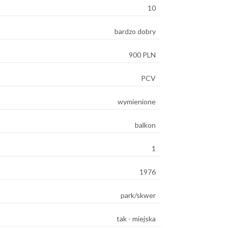
10
bardzo dobry
900 PLN
PCV
wymienione
balkon
1
1976
park/skwer
tak - miejska