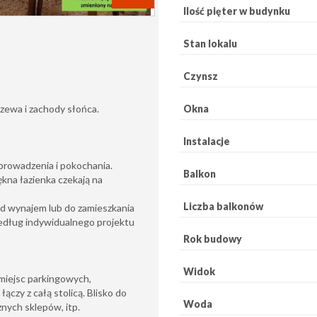
Ilość pięter w budynku
Stan lokalu
Czynsz
Okna
rzewa i zachody słońca.
Instalacje
rowadzenia i pokochania.
Balkon
piękna łazienka czekają na
Liczba balkonów
od wynajem lub do zamieszkania
według indywidualnego projektu
Rok budowy
Widok
miejsc parkingowych,
łączy z całą stolicą. Blisko do
Woda
nych sklepów, itp.