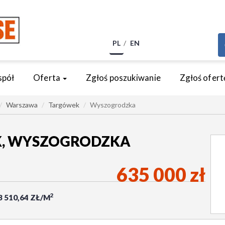
PL
EN
spół
Oferta
Zgłoś poszukiwanie
Zgłoś ofert
Warszawa
Targówek
Wyszogrodzka
, WYSZOGRODZKA
635 000 zł
2
3 510,64 ZŁ/M