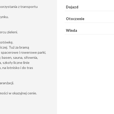
orzystania z transportu
Dojazd
dynku.
Otoczenie
Winda
rcu zieleni.
 gotówkę.
iczej. Tuż za bramą
y spacerowe i rowerowe parki,
, basen, sauna, siłownia,
 szkoły liczne linie
na lotnisko i do tras
ranżacji.
ości w okazyjnej cenie.