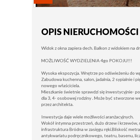
OPIS NIERUCHOMOŚCI
Widok z okna zapiera dech. Balkon z widokiem na d
MOŻLIWOŚĆ WYDZIELENIA 4go POKOJU!!!
Wysoka ekspozycja. Wnętrze po odświeżeniu do wp
Zabudowa kuchen
na, salon, jadalnia, 2 sypialnie i 
nowego właściciela.
Mieszkanie świetnie sprawdzi się inwestycyjnie- p
dla 3, 4- osobowej rodziny . Może być stworzone 
przez architekta.
Inwestycja daje wiele możliwości aranżacyjnych.
Wokół intymna przestrzeń, dużo drzew i krzewów, 
infrastruktura Bródna w zasięgu ręki.Bliskość metra 
antykwariatu podręcznikowego, teatru, basenu, licz