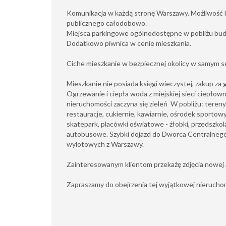
Komunikacja w każdą stronę Warszawy. Możliwość k
publicznego całodobowo.
Miejsca parkingowe ogólnodostępne w pobliżu bu
Dodatkowo piwnica w cenie mieszkania.
Ciche mieszkanie w bezpiecznej okolicy w samym se
Mieszkanie nie posiada księgi wieczystej, zakup za
Ogrzewanie i ciepła woda z miejskiej sieci ciepłown
nieruchomości zaczyna się zieleń W pobliżu: teren
restauracje, cukiernie, kawiarnie, ośrodek sportowy
skatepark, placówki oświatowe - żłobki, przedszkola,
autobusowe. Szybki dojazd do Dworca Centralnego, 
wylotowych z Warszawy.
Zainteresowanym klientom przekażę zdjęcia nowej a
Zapraszamy do obejrzenia tej wyjątkowej nieruchom