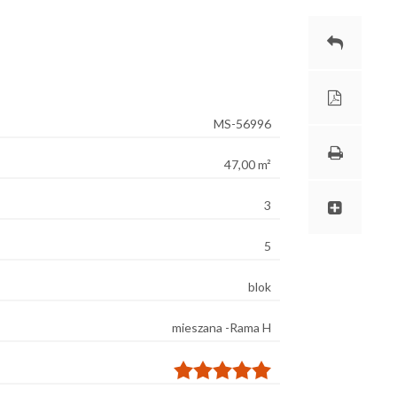
MS-56996
47,00 m²
3
5
blok
mieszana -Rama H