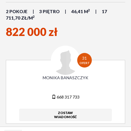
2
2 POKOJE
3 PIĘTRO
46,41 M
17
2
711,70 ZŁ/M
822 000 zł
31
OFERT
MONIKA BANASZCZYK
668 317 733
ZOSTAW
WIADOMOŚĆ