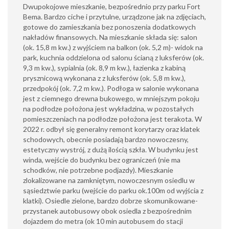
Dwupokojowe mieszkanie, bezpośrednio przy parku Fort
Bema. Bardzo ciche i przytulne, urządzone jak na zdjęciach,
gotowe do zamieszkania bez ponoszenia dodatkowych
nakładów finansowych. Na mieszkanie składa się: salon
(ok. 15,8 m kw.) z wyjściem na balkon (ok. 5,2 m)- widok na
park, kuchnia oddzielona od salonu ścianą z luksferów (ok.
9,3 m kw.), sypialnia (ok. 8,9 m kw.), łazienka z kabiną
prysznicową wykonana z z luksferów (ok. 5,8 m kw.),
przedpokój (ok. 7,2 m kw.). Podłoga w salonie wykonana
jest z ciemnego drewna bukowego, w mniejszym pokoju
na podłodze położona jest wykładzina, w pozostałych
pomieszczeniach na podłodze położona jest terakota. W
2022 r. odbył się generalny remont korytarzy oraz klatek
schodowych, obecnie posiadają bardzo nowoczesny,
estetyczny wystrój, z dużą ilością szkła. W budynku jest
winda, wejście do budynku bez ograniczeń (nie ma
schodków, nie potrzebne podjazdy). Mieszkanie
zlokalizowane na zamkniętym, nowoczesnym osiedlu w
sąsiedztwie parku (wejście do parku ok.100m od wyjścia z
klatki). Osiedle zielone, bardzo dobrze skomunikowane-
przystanek autobusowy obok osiedla z bezpośrednim
dojazdem do metra (ok 10 min autobusem do stacji