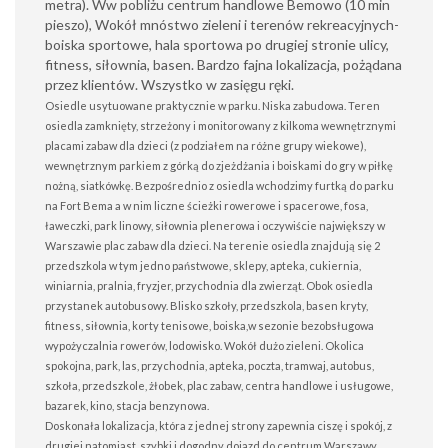
metra). Ww pobliżu centrum handlowe Bemowo (10 min
pieszo), Wokół mnóstwo zieleni i terenów rekreacyjnych-
boiska sportowe, hala sportowa po drugiej stronie ulicy,
fitness, siłownia, basen. Bardzo fajna lokalizacja, pożądana
przez klientów. Wszystko w zasięgu ręki.
Osiedle usytuowane praktycznie w parku. Niska zabudowa. Teren
osiedla zamknięty, strzeżony i monitorowany z kilkoma wewnętrznymi
placami zabaw dla dzieci (z podziałem na różne grupy wiekowe),
wewnętrznym parkiem z górką do zjeżdżania i boiskami do gry w piłkę
nożną, siatkówkę. Bezpośrednio z osiedla wchodzimy furtką do parku
na Fort Bema a w nim liczne ścieżki rowerowe i spacerowe, fosa,
ławeczki, park linowy, siłownia plenerowa i oczywiście największy w
Warszawie plac zabaw dla dzieci. Na terenie osiedla znajdują się 2
przedszkola w tym jedno państwowe, sklepy, apteka, cukiernia,
winiarnia, pralnia, fryzjer, przychodnia dla zwierząt. Obok osiedla
przystanek autobusowy. Blisko szkoły, przedszkola, basen kryty,
fitness, siłownia, korty tenisowe, boiska,w sezonie bezobsługowa
wypożyczalnia rowerów, lodowisko. Wokół dużo zieleni. Okolica
spokojna, park, las, przychodnia, apteka, poczta, tramwaj, autobus,
szkoła, przedszkole, żłobek, plac zabaw, centra handlowe i usługowe,
bazarek, kino, stacja benzynowa.
Doskonała lokalizacja, która z jednej strony zapewnia ciszę i spokój, z
drugiej natomiast, szybki i dogodny dojazd do centrum Warszawy.