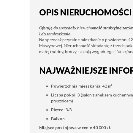
OPIS NIERUCHOMOŚCI
Oferuję do sprzedaży nieruchomość atrakcyjną zaró
i do zamieszkania.
Na sprzedaż przytulne mieszkanie o powierzchni 42
Maszynowej. Nieruchomość składa się z trzech pokoi,
małej rodziny, którzy szukają wygodnego i funkcjon
NAJWAŻNIEJSZE INFO
Powierzchnia mieszkania
: 42 m²
Liczba pokoi
: 3 (salon z aneksem kuchennym,
prysznicem)
Piętro
: 3/3
Balkon
Miejsce postojowe
w cenie 40 000 zł.