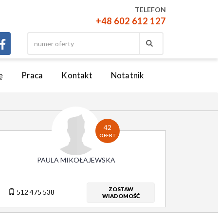
TELEFON
+48 602 612 127
ę
Praca
Kontakt
Notatnik
42
OFERT
PAULA MIKOŁAJEWSKA
ZOSTAW
512 475 538
WIADOMOŚĆ