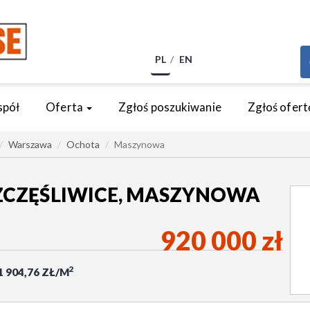
PL
EN
spół
Oferta
Zgłoś poszukiwanie
Zgłoś ofert
Warszawa
Ochota
Maszynowa
ZCZĘŚLIWICE, MASZYNOWA
920 000 zł
2
1 904,76 ZŁ/M