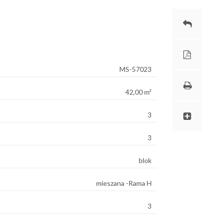
MS-57023
42,00 m²
3
3
blok
mieszana -Rama H
3