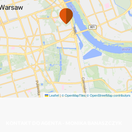
Leaflet
|
© OpenMapTiles
© OpenStreetMap contributors
KONTAKT DO AGENTA - MONIKA BANASZCZYK