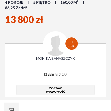
2
4 POKOJE
5 PIĘTRO
160,00 M
2
86,25 ZŁ/M
13 800 zł
31
OFERT
MONIKA BANASZCZYK
668 317 733
ZOSTAW
WIADOMOŚĆ