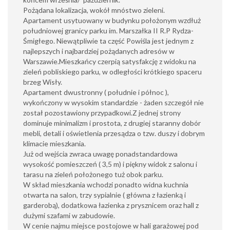
Pożądana lokalizacja, wokół mnóstwo zieleni.
Apartament usytuowany w budynku położonym wzdłuż
południowej granicy parku im. Marszałka II R.P Rydza-
Śmigłego. Niewątpliwie ta część Powiśla jest jednym z
najlepszych i najbardziej pożądanych adresów w
Warszawie.Mieszkańcy czerpią satysfakcję z widoku na
zieleń pobliskiego parku, w odległości krótkiego spaceru
brzeg Wisły.
Apartament dwustronny ( południe i północ ),
wykończony w wysokim standardzie - żaden szczegół nie
został pozostawiony przypadkowi.Z jednej strony
dominuje minimalizm i prostota, z drugiej staranny dobór
mebli, detali i oświetlenia przesądza o tzw. duszy i dobrym
klimacie mieszkania.
Już od wejścia zwraca uwagę ponadstandardowa
wysokość pomieszczeń ( 3,5 m) i piękny widok z salonu i
tarasu na zieleń położonego tuż obok parku.
W skład mieszkania wchodzi ponadto widna kuchnia
otwarta na salon, trzy sypialnie ( główna z łazienką i
garderobą), dodatkowa łazienka z prysznicem oraz hall z
dużymi szafami w zabudowie.
W cenie najmu miejsce postojowe w hali garażowej pod