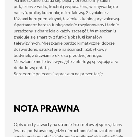
Na mieszkanie składa się: piękny przestronny salon
połączony z widną kuchnią wyposażoną w zmywarkę do
naczyń, pralkę, kuchenkę mikrofalową, 2 sypialnie z
łóżkami kontynentalnymi, łazienka z kabiną prysznicową.
Apartament bardzo funkcjonalnie rozplanowany i ładnie
urządzony, z dbałością o każdy szczegół. W mieszkaniu
znajduje się smart tv z funkcją obsługi kanałów
telewizyjnych. Mieszkanie bardzo klimatyczne, dobrze
doświetlone, sztukaterie na ścianach. Zabytkowy
budynek, z drzwiami z okresu przedwojennego.
Mieszkanie może byc wynajęte z obsługą sprzątająca za
dodatkową opłatą.
Serdecznie polecam i zapraszam na prezentację
NOTA PRAWNA
Opis oferty zawarty na stronie internetowej sporządzany
jest na podstawie oględzin nieruchomości oraz informacji
uzyskanych od właściciela, może podlegać aktualizacji i nie