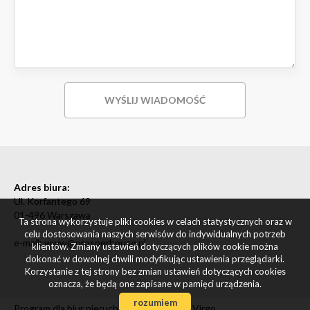
Adres biura:
Ul. Korfantego 69
01-496 Warszawa
Ta strona wykorzystuje pliki cookies w celach statystycznych oraz w
celu dostosowania naszych serwisów do indywidualnych potrzeb
e-mail: www@prosperhouse.pl
klientów. Zmiany ustawień dotyczących plików cookie można
dokonać w dowolnej chwili modyfikując ustawienia przeglądarki.
Korzystanie z tej strony bez zmian ustawień dotyczących cookies
oznacza, że będą one zapisane w pamięci urządzenia.
rozumiem
Program dla biur nieruchomości
Galactica Virgo