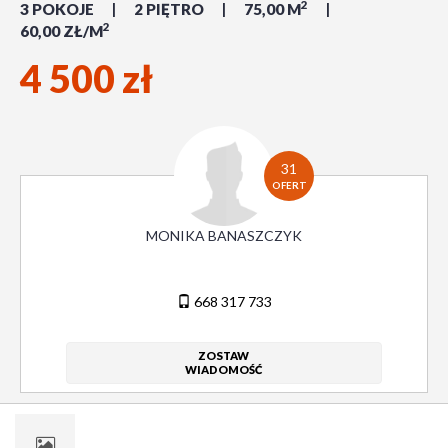
2
3 POKOJE
2 PIĘTRO
75,00 M
2
60,00 ZŁ/M
4 500 zł
31
OFERT
MONIKA BANASZCZYK
668 317 733
ZOSTAW
WIADOMOŚĆ