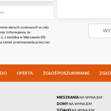
 mnie danych osobowych w celu
nia. Informujemy, że
o. z siedzibą w Warszawie (01-
i na temat przetwarzania przez nas
ODO
OFERTA
ZGŁOŚ POSZUKIWANIE
ZGŁO
MIESZKANIA
NA WYNAJEM
DOMY
NA WYNAJEM
DZIAŁKI
NA WYNAJEM