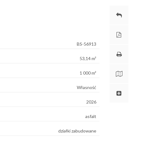
BS-56913
53,14 m²
1 000 m²
Własność
2026
asfalt
działki zabudowane