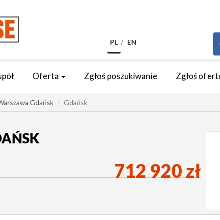
PL
EN
spół
Oferta
Zgłoś poszukiwanie
Zgłoś ofert
Warszawa Gdańsk
Gdańsk
DAŃSK
712 920 zł