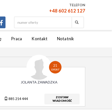
TELEFON
+48 602 612 127
ę
Praca
Kontakt
Notatnik
21
OFERT
JOLANTA ZAWADZKA
ZOSTAW
885 214 444
WIADOMOŚĆ