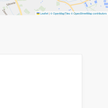
Leaflet
|
© OpenMapTiles
© OpenStreetMap contributors