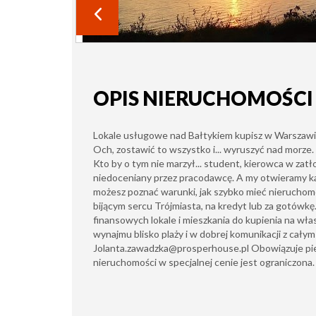
OPIS NIERUCHOMOŚCI
Lokale usługowe nad Bałtykiem kupisz w Warszawie
Och, zostawić to wszystko i... wyruszyć nad morze.
Kto by o tym nie marzył... student, kierowca w zat
niedoceniany przez pracodawcę. A my otwieramy k
możesz poznać warunki, jak szybko mieć nierucho
bijącym sercu Trójmiasta, na kredyt lub za gotówkę
finansowych lokale i mieszkania do kupienia na wł
wynajmu blisko plaży i w dobrej komunikacji z cały
Jolanta.zawadzka@prosperhouse.pl
Obowiązuje pi
nieruchomości w specjalnej cenie jest ograniczona.