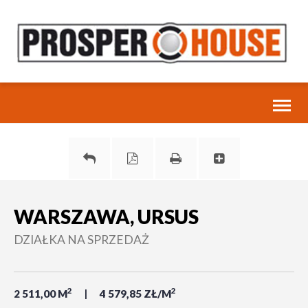
Toggl
naviga
WARSZAWA, URSUS
DZIAŁKA NA SPRZEDAŻ
2
2
2 511,00 M
4 579,85 ZŁ/M