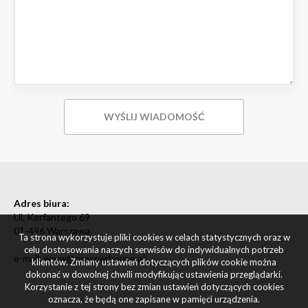
Adres biura:
Ul. Korfantego 69
01-496 Warszawa
Ta strona wykorzystuje pliki cookies w celach statystycznych oraz w
celu dostosowania naszych serwisów do indywidualnych potrzeb
e-mail: www@prosperhouse.pl
klientów. Zmiany ustawień dotyczących plików cookie można
dokonać w dowolnej chwili modyfikując ustawienia przeglądarki.
Korzystanie z tej strony bez zmian ustawień dotyczących cookies
oznacza, że będą one zapisane w pamięci urządzenia.