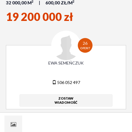
2
2
32 000,00 M
600,00 ZŁ/M
19 200 000 zł
26
OFERT
EWA SEMEŃCZUK
506 052 497
ZOSTAW
WIADOMOŚĆ