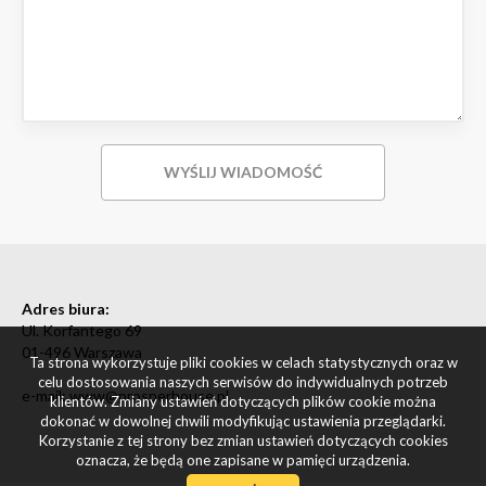
Adres biura:
Ul. Korfantego 69
01-496 Warszawa
Ta strona wykorzystuje pliki cookies w celach statystycznych oraz w
celu dostosowania naszych serwisów do indywidualnych potrzeb
e-mail: www@prosperhouse.pl
klientów. Zmiany ustawień dotyczących plików cookie można
dokonać w dowolnej chwili modyfikując ustawienia przeglądarki.
Korzystanie z tej strony bez zmian ustawień dotyczących cookies
oznacza, że będą one zapisane w pamięci urządzenia.