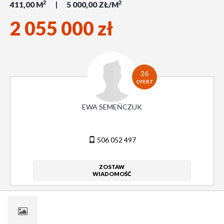
2
2
411,00 M
5 000,00 ZŁ/M
2 055 000 zł
26
OFERT
EWA SEMEŃCZUK
506 052 497
ZOSTAW
WIADOMOŚĆ