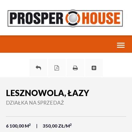
Toggl
naviga
LESZNOWOLA, ŁAZY
DZIAŁKA NA SPRZEDAŻ
2
2
6 100,00 M
350,00 ZŁ/M