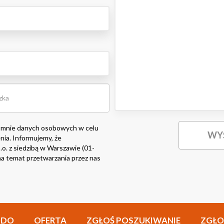
 mnie danych osobowych w celu
nia. Informujemy, że
o. z siedzibą w Warszawie (01-
i na temat przetwarzania przez nas
ODO
OFERTA
ZGŁOŚ POSZUKIWANIE
ZGŁO