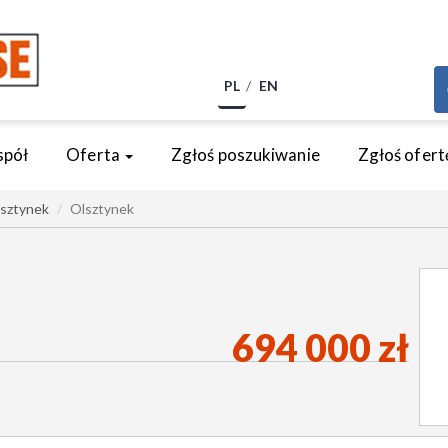
PL
EN
spół
Oferta
Zgłoś poszukiwanie
Zgłoś ofert
sztynek
Olsztynek
694 000 zł