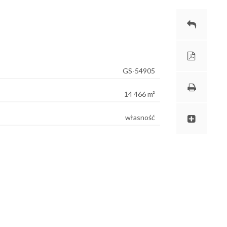
GS-54905
14 466 m²
własność