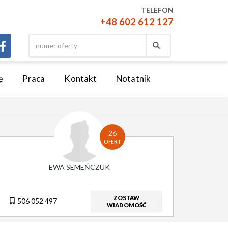
TELEFON
+48 602 612 127
ę
Praca
Kontakt
Notatnik
26
OFERT
EWA SEMEŃCZUK
ZOSTAW
506 052 497
WIADOMOŚĆ