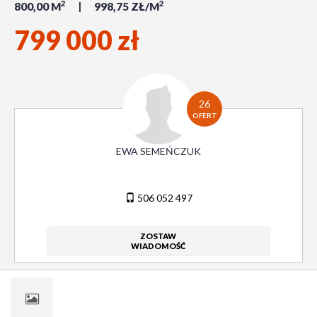
2
2
800,00 M
998,75 ZŁ/M
799 000 zł
26
OFERT
EWA SEMEŃCZUK
506 052 497
ZOSTAW
WIADOMOŚĆ